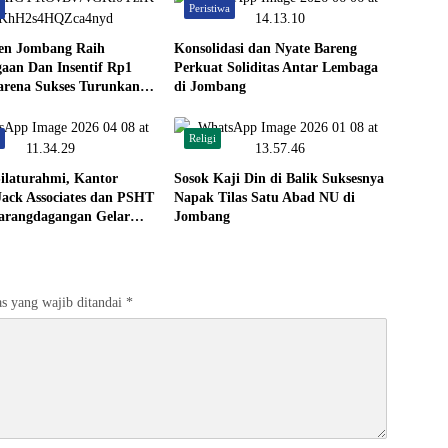
a
Peristiwa
en Jombang Raih
Konsolidasi dan Nyate Bareng
aan Dan Insentif Rp1
Perkuat Soliditas Antar Lembaga
arena Sukses Turunkan
di Jombang
engangguran.
a
Religi
Silaturahmi, Kantor
Sosok Kaji Din di Balik Suksesnya
ack Associates dan PSHT
Napak Tilas Satu Abad NU di
arangdagangan Gelar
Jombang
halal 1447 H
s yang wajib ditandai
*