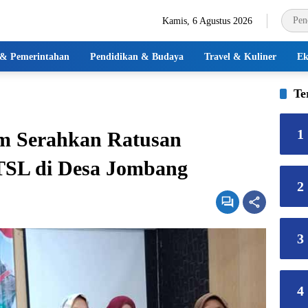
Kamis, 6 Agustus 2026
k & Pemerintahan
Pendidikan & Budaya
Travel & Kuliner
Ek
Te
1
m Serahkan Ratusan
PTSL di Desa Jombang
2
3
4