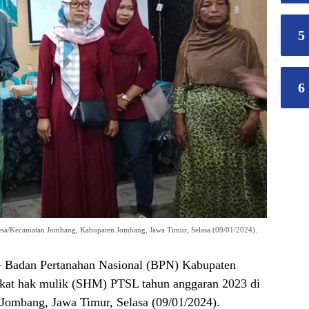
5
6
sa/Kecamatan Jombang, Kabupaten Jombang, Jawa Timur, Selasa (09/01/2024).
 Badan Pertanahan Nasional (BPN) Kabupaten
ikat hak mulik (SHM) PTSL tahun anggaran 2023 di
ombang, Jawa Timur, Selasa (09/01/2024).