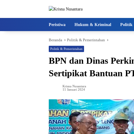
Langsung
ke
konten
Peristiwa
Hukum & Kriminal
Politi
Beranda
Politik & Pemerintahan
Politik & Pemerintahan
BPN dan Dinas Perki
Sertipikat Bantuan 
Krisna Nusantara
11 Januari 2024