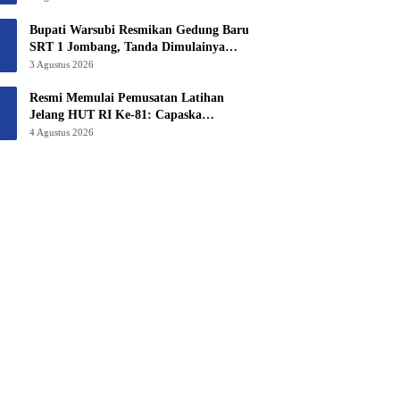
6,3 Hektar Untuk Sekolah Rakyat
Terintegritas 1 Jombang
Bupati Warsubi Resmikan Gedung Baru
SRT 1 Jombang, Tanda Dimulainya
MPLS Tahun Ajaran 2026/2027
3 Agustus 2026
Resmi Memulai Pemusatan Latihan
Jelang HUT RI Ke-81: Capaska
Jombang 2026 “Mahesa Rakta Garuda
4 Agustus 2026
Yudha”.