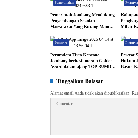
Pemerintahan
Peristiw
Pemerintah Jombang Mendukung
Kabupat
Pengembangan Sekolah
Pengharg
Masyarakat Yang Kurang Mampu
Miliar K
Hingga Hibahkan 6,3 Hektar
Angka P
Untuk Sekolah Rakyat
Peristiwa
Peristiw
Terintegritas 1 Jombang
Perumdam Tirta Kencana
Pererat 
Jombang berhasil meraih Golden
Hukum J
Award dalam ajang TOP BUMD
Rayon K
2026, sebagai bukti konsistensi
Halal Bi
kinerja serta komitmen terhadap
Tinggalkan Balasan
inovasi yang berkelanjutan
Alamat email Anda tidak akan dipublikasikan.
Rua