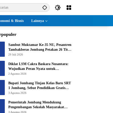
onomi & Bisnis
Lainnya
rpopuler
Sambut Muktamar Ke-35 NU, Pesantren
Tambakberas Jombang Petakan 26 Titik
Layanan Utama
29 Juli 2026
Diklat LSM Cakra Baskara Nusantara:
Wujudkan Peran Nyata untuk
Masyarakat
2 Agustus 2026
Bupati Jombang Tinjau Kelas Baru SRT
1 Jombang, Sebut Pendidikan Gratis
Beri Harapan Baru
3 Agustus 2026
Pemerintah Jombang Mendukung
Pengembangan Sekolah Masyarakat
Yang Kurang Mampu Hingga Hibahkan
3 Agustus 2026