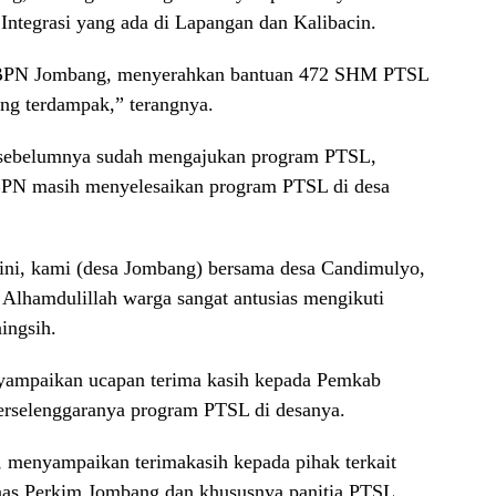
tegrasi yang ada di Lapangan dan Kalibacin.
ma BPN Jombang, menyerahkan bantuan 472 SHM PTSL
ang terdampak,” terangnya.
 sebelumnya sudah mengajukan program PTSL,
 BPN masih menyelesaikan program PTSL di desa
ini, kami (desa Jombang) bersama desa Candimulyo,
lhamdulillah warga sangat antusias mengikuti
ingsih.
nyampaikan ucapan terima kasih kepada Pemkab
erselenggaranya program PTSL di desanya.
 menyampaikan terimakasih kepada pihak terkait
as Perkim Jombang dan khususnya panitia PTSL