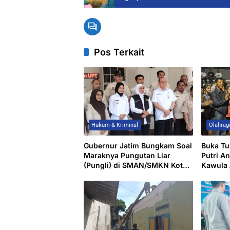
Pos Terkait
Hukum & Kriminal
Olahrag
Gubernur Jatim Bungkam Soal
Buka Tu
Maraknya Pungutan Liar
Putri A
(Pungli) di SMAN/SMKN Kota
Kawula 
Kediri
Wali Dor
Muda