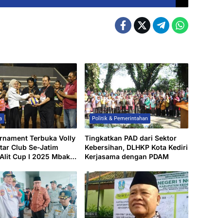
a
Politik & Pemerintahan
rnament Terbuka Volly
Tingkatkan PAD dari Sektor
ntar Club Se-Jatim
Kebersihan, DLHKP Kota Kediri
Alit Cup I 2025 Mbak
Kerjasama dengan PDAM
ong Sportivitas Atlet