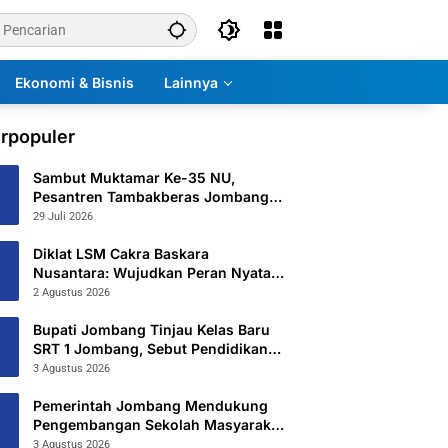
Ekonomi & Bisnis
Lainnya
rpopuler
Sambut Muktamar Ke-35 NU,
Pesantren Tambakberas Jombang
Petakan 26 Titik Layanan Utama
29 Juli 2026
Diklat LSM Cakra Baskara
Nusantara: Wujudkan Peran Nyata
untuk Masyarakat
2 Agustus 2026
Bupati Jombang Tinjau Kelas Baru
SRT 1 Jombang, Sebut Pendidikan
Gratis Beri Harapan Baru
3 Agustus 2026
Pemerintah Jombang Mendukung
Pengembangan Sekolah Masyarakat
Yang Kurang Mampu Hingga
3 Agustus 2026