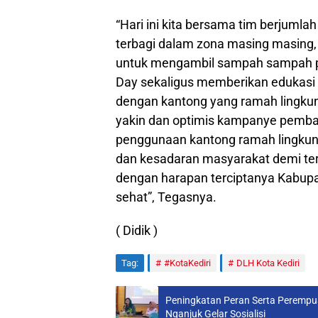
“Hari ini kita bersama tim berjuml
terbagi dalam zona masing masing,
untuk mengambil sampah sampah pl
Day sekaligus memberikan edukasi te
dengan kantong yang ramah lingkun
yakin dan optimis kampanye pemba
penggunaan kantong ramah lingkunga
dan kesadaran masyarakat demi ter
dengan harapan terciptanya Kabupa
sehat”, Tegasnya.
( Didik )
Tag:
#KotaKediri
DLH Kota Kediri
Peningkatan Peran Serta Perempu
Nganjuk Gelar Sosialisi