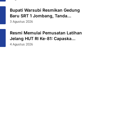
Hibahkan 6,3 Hektar Untuk Sekolah
Rakyat Terintegritas 1 Jombang
Bupati Warsubi Resmikan Gedung
Baru SRT 1 Jombang, Tanda
Dimulainya MPLS Tahun Ajaran
3 Agustus 2026
2026/2027
Resmi Memulai Pemusatan Latihan
Jelang HUT RI Ke-81: Capaska
Jombang 2026 “Mahesa Rakta
4 Agustus 2026
Garuda Yudha”.