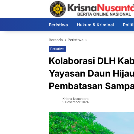
Langsung
ke
konten
Peristiwa
Hukum & Kriminal
Polit
Beranda
Peristiwa
Peristiwa
Kolaborasi DLH Ka
Yayasan Daun Hija
Pembatasan Sampah
Krisna Nusantara
9 Desember 2024