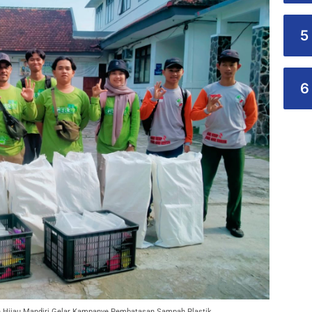
5
6
n Hijau Mandiri Gelar Kampanye Pembatasan Sampah Plastik