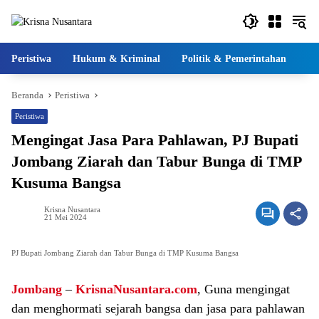
Langsung
ke
konten
Peristiwa
Hukum & Kriminal
Politik & Pemerintahan
Pe
Beranda
Peristiwa
Peristiwa
Mengingat Jasa Para Pahlawan, PJ Bupati
Jombang Ziarah dan Tabur Bunga di TMP
Kusuma Bangsa
Krisna Nusantara
21 Mei 2024
PJ Bupati Jombang Ziarah dan Tabur Bunga di TMP Kusuma Bangsa
Jombang
–
KrisnaNusantara.com
, Guna mengingat
dan menghormati sejarah bangsa dan jasa para pahlawan