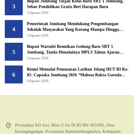
Bupati Jombang Tinjau Kelas Baru SRT 1 Jombang,
3
Sebut Pendidikan Gratis Beri Harapan Baru
3 Agustus 2026
Pemerintah Jombang Mendukung Pengembangan
4
Sekolah Masyarakat Yang Kurang Mampu Hingga
Hibahkan 6,3 Hektar Untuk Sekolah Rakyat
3 Agustus 2026
Terintegritas 1 Jombang
Bupati Warsubi Resmikan Gedung Baru SRT 1
5
Jombang, Tanda Dimulainya MPLS Tahun Ajaran
2026/2027
3 Agustus 2026
Resmi Memulai Pemusatan Latihan Jelang HUT RI Ke-
6
81: Capaska Jombang 2026 “Mahesa Rakta Garuda
Yudha”.
4 Agustus 2026
Perumahan KD Asri, Blok O No 06 RT/RW 003/006, Desa
Karangdagangan, Kecamatan Bandarkedungmulyo, Kabupaten