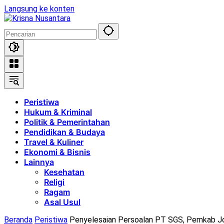
Langsung ke konten
Peristiwa
Hukum & Kriminal
Politik & Pemerintahan
Pendidikan & Budaya
Travel & Kuliner
Ekonomi & Bisnis
Lainnya
Kesehatan
Religi
Ragam
Asal Usul
Beranda
Peristiwa
Penyelesaian Persoalan PT SGS, Pemkab J