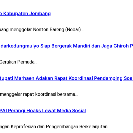
opo Kabupaten Jombang
ang menggelar Nonton Bareng (Nobar)…
darkedungmulyo Siap Bergerak Mandiri dan Jaga Ghiroh 
) Gerakan Pemuda…
Bupati Marhaen Adakan Rapat Koordinasi Pendamping Sosi
menggelar rapat koordinasi bersama…
 PAI Perangi Hoaks Lewat Media Sosial
gan Keprofesian dan Pengembangan Berkelanjutan…