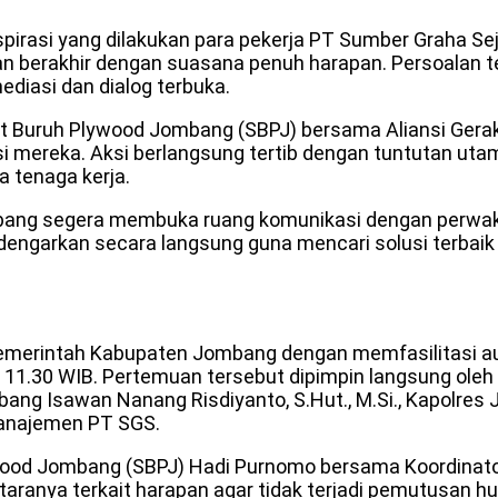
irasi yang dilakukan para pekerja PT Sumber Graha Se
an berakhir dengan suasana penuh harapan. Persoalan 
diasi dan dialog terbuka.
kat Buruh Plywood Jombang (SBPJ) bersama Aliansi Ger
ereka. Aksi berlangsung tertib dengan tuntutan utama 
 tenaga kerja.
ang segera membuka ruang komunikasi dengan perwakila
didengarkan secara langsung guna mencari solusi terb
emerintah Kabupaten Jombang dengan memfasilitasi audi
 11.30 WIB. Pertemuan tersebut dipimpin langsung oleh 
ng Isawan Nanang Risdiyanto, S.Hut., M.Si., Kapolres J
 manajemen PT SGS.
ywood Jombang (SBPJ) Hadi Purnomo bersama Koordinator
taranya terkait harapan agar tidak terjadi pemutusan 