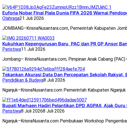
Euforia Nobar Final Piala Dunia FIFA 2026 Warnai Pend
Olahraga
21 Juli 2026
JOMBANG–KrisnaNusantara.com, Pemerintah Kabupaten Jomb
Kukuhkan Kepengurusan Baru, PAC dan PR GP Ansor Ban
Peristiwa
11 Juli 2026
Jombang– KrisnaNusantara.com, Pimpinan Anak Cabang (PAC
Tekankan Akurasi Data Dan Percepatan Sekolah Rakyat, 
Pendidikan & Budaya
8 Juli 2026
Nganjuk–KrisnaNusantara.com Pemerintah Kabupaten Nganjuk 
Bupati Marhaen Hadiri Pelantikan DPD AGPAII, Ajak Guru
Peristiwa
8 Juli 2026
8 Juli 2026
Nganjuk–KrisnaNusanta.com Pembukaan Workshop Pengemban