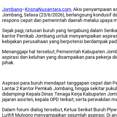
Jombang
–
KrisnaNusantara.com,
Aksi penyampaian asp
Jombang, Selasa (23/6/2026), berlangsung kondusif d
respons cepat dari pemerintah daerah melalui upaya me
Sejak pagi, ratusan buruh yang tergabung dalam Seri
kantor Pemkab Jombang untuk menyampaikan aspirasi m
kebijakan perusahaan yang berpotensi berdampak pada
Menanggapi hal tersebut, Pemerintah Kabupaten Jomb
aspirasi dan keluhan yang disampaikan para pekerja 
pihak.
Aspirasi para buruh mendapat tanggapan cepat dari P
Lantai 2 Kantor Pemkab Jombang, hingga sekitar pukul
didampingi Kepala Dinas Tenaga Kerja Kabupaten Jomba
jajaran asisten, kepala OPD terkait, serta perwakilan
Dalam forum dialog tersebut, Ketua Serikat Buruh Pl
Luthfi Mulyono menyampaikan sejumlah aspirasi. Di an