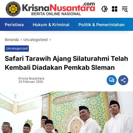
Langsung
ke
konten
Peristiwa
Hukum & Kriminal
Politik & Pemerintahan
Beranda
Uncategorized
Uncategorized
Safari Tarawih Ajang Silaturahmi Telah
Kembali Diadakan Pemkab Sleman
Krisna Nusantara
23 Februari 2026