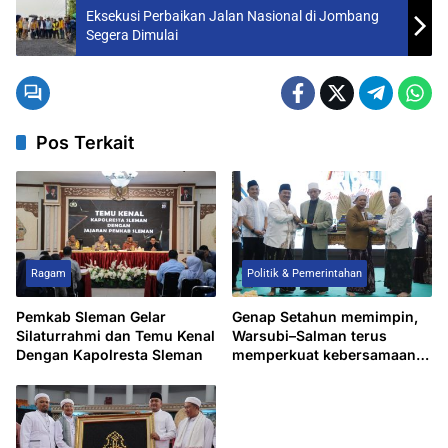
Eksekusi Perbaikan Jalan Nasional di Jombang
Segera Dimulai
Pos Terkait
Ragam
Politik & Pemerintahan
Pemkab Sleman Gelar
Genap Setahun memimpin,
Silaturrahmi dan Temu Kenal
Warsubi–Salman terus
Dengan Kapolresta Sleman
memperkuat kebersamaan
dan mendorong kemajuan
Jombang lewat aksi nyata
yang dilandasi ikhtiar dan
doa.