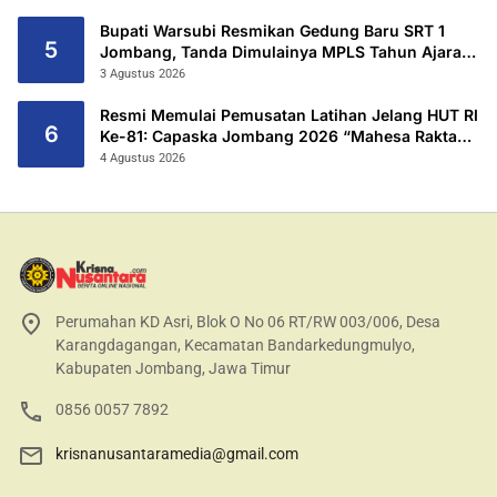
Untuk Sekolah Rakyat Terintegritas 1 Jombang
Bupati Warsubi Resmikan Gedung Baru SRT 1
5
Jombang, Tanda Dimulainya MPLS Tahun Ajaran
2026/2027
3 Agustus 2026
Resmi Memulai Pemusatan Latihan Jelang HUT RI
6
Ke-81: Capaska Jombang 2026 “Mahesa Rakta
Garuda Yudha”.
4 Agustus 2026
Perumahan KD Asri, Blok O No 06 RT/RW 003/006, Desa
Karangdagangan, Kecamatan Bandarkedungmulyo,
Kabupaten Jombang, Jawa Timur
0856 0057 7892
krisnanusantaramedia@gmail.com