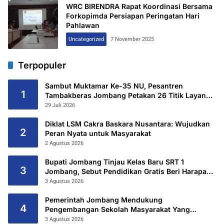
WRC BIRENDRA Rapat Koordinasi Bersama
Forkopimda Persiapan Peringatan Hari
Pahlawan
Uncategorized
7 November 2025
Terpopuler
Sambut Muktamar Ke-35 NU, Pesantren
1
Tambakberas Jombang Petakan 26 Titik Layanan
Utama
29 Juli 2026
Diklat LSM Cakra Baskara Nusantara: Wujudkan
2
Peran Nyata untuk Masyarakat
2 Agustus 2026
Bupati Jombang Tinjau Kelas Baru SRT 1
3
Jombang, Sebut Pendidikan Gratis Beri Harapan
Baru
3 Agustus 2026
Pemerintah Jombang Mendukung
4
Pengembangan Sekolah Masyarakat Yang
Kurang Mampu Hingga Hibahkan 6,3 Hektar
3 Agustus 2026