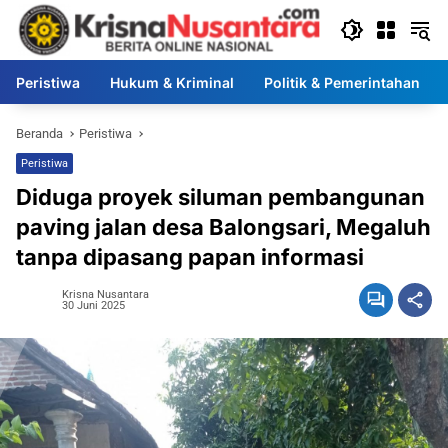
Langsung
ke
konten
Peristiwa
Hukum & Kriminal
Politik & Pemerintahan
Beranda
Peristiwa
Peristiwa
Diduga proyek siluman pembangunan
paving jalan desa Balongsari, Megaluh
tanpa dipasang papan informasi
Krisna Nusantara
30 Juni 2025