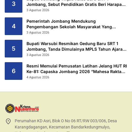
3
Jombang, Sebut Pendidikan Gratis Beri Harapan
Baru
3 Agustus 2026
Pemerintah Jombang Mendukung
4
Pengembangan Sekolah Masyarakat Yang
Kurang Mampu Hingga Hibahkan 6,3 Hektar
3 Agustus 2026
Untuk Sekolah Rakyat Terintegritas 1 Jombang
Bupati Warsubi Resmikan Gedung Baru SRT 1
5
Jombang, Tanda Dimulainya MPLS Tahun Ajaran
2026/2027
3 Agustus 2026
Resmi Memulai Pemusatan Latihan Jelang HUT RI
6
Ke-81: Capaska Jombang 2026 “Mahesa Rakta
Garuda Yudha”.
4 Agustus 2026
Perumahan KD Asri, Blok O No 06 RT/RW 003/006, Desa
Karangdagangan, Kecamatan Bandarkedungmulyo,