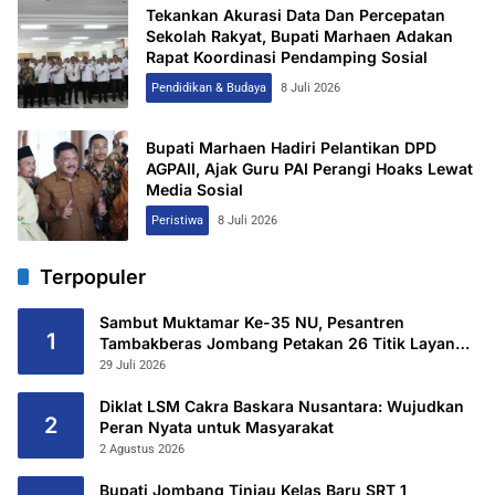
Tekankan Akurasi Data Dan Percepatan
Sekolah Rakyat, Bupati Marhaen Adakan
Rapat Koordinasi Pendamping Sosial
Pendidikan & Budaya
8 Juli 2026
Bupati Marhaen Hadiri Pelantikan DPD
AGPAII, Ajak Guru PAI Perangi Hoaks Lewat
Media Sosial
Peristiwa
8 Juli 2026
Terpopuler
Sambut Muktamar Ke-35 NU, Pesantren
1
Tambakberas Jombang Petakan 26 Titik Layanan
Utama
29 Juli 2026
Diklat LSM Cakra Baskara Nusantara: Wujudkan
2
Peran Nyata untuk Masyarakat
2 Agustus 2026
Bupati Jombang Tinjau Kelas Baru SRT 1