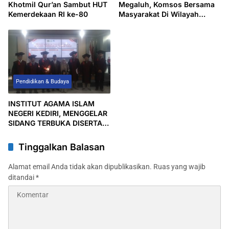
Khotmil Qur’an Sambut HUT
Megaluh, Komsos Bersama
Kemerdekaan RI ke-80
Masyarakat Di Wilayah
Binaan
Pendidikan & Budaya
INSTITUT AGAMA ISLAM
NEGERI KEDIRI, MENGGELAR
SIDANG TERBUKA DISERTASI
PROGAM DOKTOR UNTUK
SALIM ASHAR MAHASISWA
Tinggalkan Balasan
ASAL JOMBANG
Alamat email Anda tidak akan dipublikasikan.
Ruas yang wajib
ditandai
*