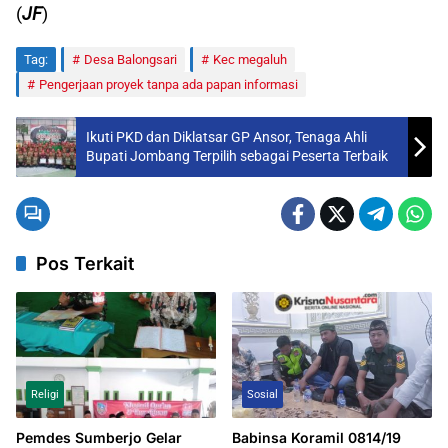
(
JF
)
Tag:
Desa Balongsari
Kec megaluh
Pengerjaan proyek tanpa ada papan informasi
Ikuti PKD dan Diklatsar GP Ansor, Tenaga Ahli
Bupati Jombang Terpilih sebagai Peserta Terbaik
Pos Terkait
Religi
Sosial
Pemdes Sumberjo Gelar
Babinsa Koramil 0814/19