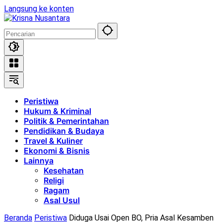
Langsung ke konten
Peristiwa
Hukum & Kriminal
Politik & Pemerintahan
Pendidikan & Budaya
Travel & Kuliner
Ekonomi & Bisnis
Lainnya
Kesehatan
Religi
Ragam
Asal Usul
Beranda
Peristiwa
Diduga Usai Open BO, Pria Asal Kesamben