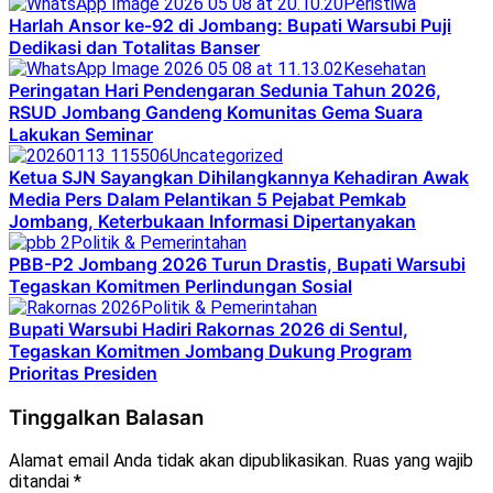
Peristiwa
Harlah Ansor ke-92 di Jombang: Bupati Warsubi Puji
Dedikasi dan Totalitas Banser
Kesehatan
Peringatan Hari Pendengaran Sedunia Tahun 2026,
RSUD Jombang Gandeng Komunitas Gema Suara
Lakukan Seminar
Uncategorized
Ketua SJN Sayangkan Dihilangkannya Kehadiran Awak
Media Pers Dalam Pelantikan 5 Pejabat Pemkab
Jombang, Keterbukaan Informasi Dipertanyakan
Politik & Pemerintahan
PBB-P2 Jombang 2026 Turun Drastis, Bupati Warsubi
Tegaskan Komitmen Perlindungan Sosial
Politik & Pemerintahan
Bupati Warsubi Hadiri Rakornas 2026 di Sentul,
Tegaskan Komitmen Jombang Dukung Program
Prioritas Presiden
Tinggalkan Balasan
Alamat email Anda tidak akan dipublikasikan.
Ruas yang wajib
ditandai
*