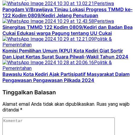
Peristiwa
Pangdam V/Brawijaya Tinjau Lokasi Progress TMMD ke-
122 Kodim 0809/Kediri Jelang Penutupan
Peristiwa
Sinergitas TMMD 122 Kodim 0809/Kediri dan Badan Bea
Cukai Edukasi warga Pagung tentang UU Cukai
Politik &
Pemerintahan
Komisi Pemilihan Umum (KPU) Kota Kediri Giat Sortir
Dan Lipat Kertas Surat Suara Pilwali-Wakil Tahun 2024
Politik &
Pemerintahan
Bawaslu Kota Kediri Ajak Partisipatif Masyarakat Dalam
Pengawasan Pengawasan Pilkada 2024
Tinggalkan Balasan
Alamat email Anda tidak akan dipublikasikan.
Ruas yang wajib
ditandai
*