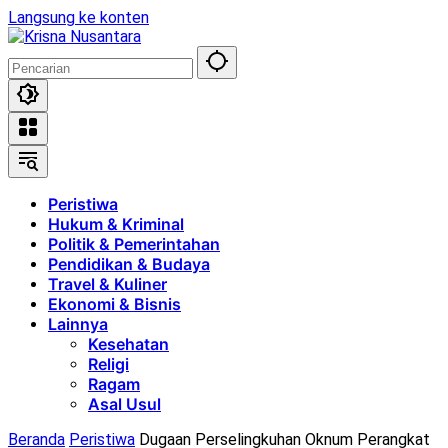
Langsung ke konten
Peristiwa
Hukum & Kriminal
Politik & Pemerintahan
Pendidikan & Budaya
Travel & Kuliner
Ekonomi & Bisnis
Lainnya
Kesehatan
Religi
Ragam
Asal Usul
Beranda
Peristiwa
Dugaan Perselingkuhan Oknum Perangkat