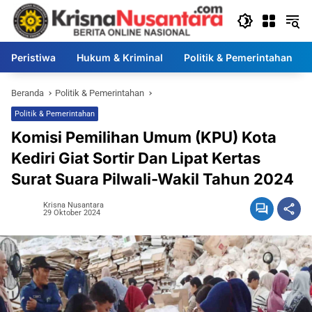
Langsung
ke
konten
Peristiwa
Hukum & Kriminal
Politik & Pemerintahan
Beranda
Politik & Pemerintahan
Politik & Pemerintahan
Komisi Pemilihan Umum (KPU) Kota
Kediri Giat Sortir Dan Lipat Kertas
Surat Suara Pilwali-Wakil Tahun 2024
Krisna Nusantara
29 Oktober 2024