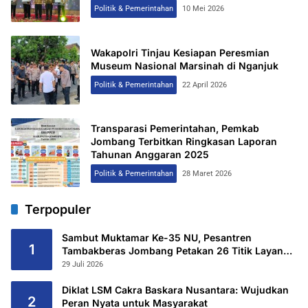
2026
Politik & Pemerintahan
10 Mei 2026
Wakapolri Tinjau Kesiapan Peresmian
Museum Nasional Marsinah di Nganjuk
Politik & Pemerintahan
22 April 2026
Transparasi Pemerintahan, Pemkab
Jombang Terbitkan Ringkasan Laporan
Tahunan Anggaran 2025
Politik & Pemerintahan
28 Maret 2026
Terpopuler
Sambut Muktamar Ke-35 NU, Pesantren
1
Tambakberas Jombang Petakan 26 Titik Layanan
Utama
29 Juli 2026
Diklat LSM Cakra Baskara Nusantara: Wujudkan
2
Peran Nyata untuk Masyarakat