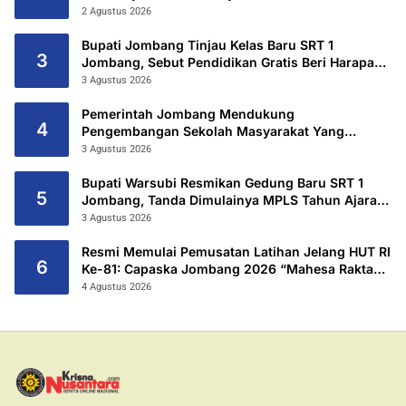
2 Agustus 2026
Bupati Jombang Tinjau Kelas Baru SRT 1
3
Jombang, Sebut Pendidikan Gratis Beri Harapan
Baru
3 Agustus 2026
Pemerintah Jombang Mendukung
4
Pengembangan Sekolah Masyarakat Yang
Kurang Mampu Hingga Hibahkan 6,3 Hektar
3 Agustus 2026
Untuk Sekolah Rakyat Terintegritas 1 Jombang
Bupati Warsubi Resmikan Gedung Baru SRT 1
5
Jombang, Tanda Dimulainya MPLS Tahun Ajaran
2026/2027
3 Agustus 2026
Resmi Memulai Pemusatan Latihan Jelang HUT RI
6
Ke-81: Capaska Jombang 2026 “Mahesa Rakta
Garuda Yudha”.
4 Agustus 2026