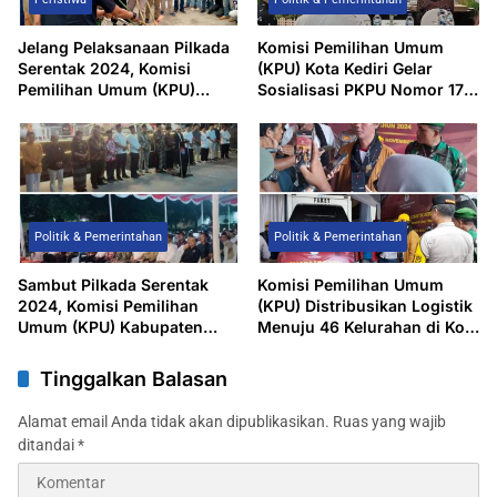
Jelang Pelaksanaan Pilkada
Komisi Pemilihan Umum
Serentak 2024, Komisi
(KPU) Kota Kediri Gelar
Pemilihan Umum (KPU)
Sosialisasi PKPU Nomor 17
Kabupaten Kediri
Tahun 2024 dan Aplikasi
Laksanakan Giat
Sirekap
Pemusnahan 189 Lembar
Surat Suara Rusak
Politik & Pemerintahan
Politik & Pemerintahan
Sambut Pilkada Serentak
Komisi Pemilihan Umum
2024, Komisi Pemilihan
(KPU) Distribusikan Logistik
Umum (KPU) Kabupaten
Menuju 46 Kelurahan di Kota
Kediri Gelar Doa Bersama
Kediri
Lintas Agama
Tinggalkan Balasan
Alamat email Anda tidak akan dipublikasikan.
Ruas yang wajib
ditandai
*