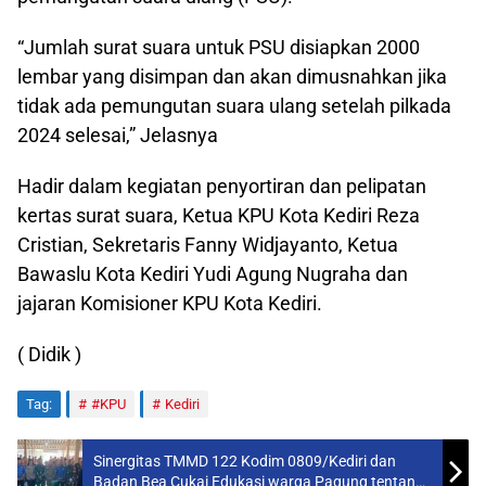
“Jumlah surat suara untuk PSU disiapkan 2000
lembar yang disimpan dan akan dimusnahkan jika
tidak ada pemungutan suara ulang setelah pilkada
2024 selesai,” Jelasnya
Hadir dalam kegiatan penyortiran dan pelipatan
kertas surat suara, Ketua KPU Kota Kediri Reza
Cristian, Sekretaris Fanny Widjayanto, Ketua
Bawaslu Kota Kediri Yudi Agung Nugraha dan
jajaran Komisioner KPU Kota Kediri.
( Didik )
Tag:
#KPU
Kediri
Sinergitas TMMD 122 Kodim 0809/Kediri dan
Badan Bea Cukai Edukasi warga Pagung tentang