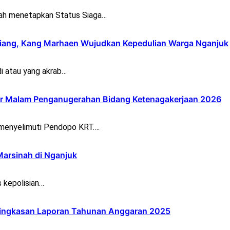
h menetapkan Status Siaga…
iang, Kang Marhaen Wujudkan Kepedulian Warga Nganjuk
i atau yang akrab…
lar Malam Penganugerahan Bidang Ketenagakerjaan 2026
 menyelimuti Pendopo KRT….
Marsinah di Nganjuk
 kepolisian…
Ringkasan Laporan Tahunan Anggaran 2025