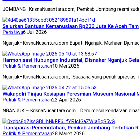
JOMBANG–KrisnaNusantara.com, Pemkab Jombang resmi suda
Salurkan Bantuan Kemanusiaan Rp233 Juta Ke Aceh Tam
Peristiwa
6 Juli 2026
Nganjuk–KrisnaNusantara.com Bupati Nganjuk, Marhaen Djumad
Harmonisasi Hubungan Industrial, Disnaker Nganjuk Ge
Politik & Pemerintahan
10 Mei 2026
Nganjuk–KrisnaNusantara.com., Suasana yang penuh apresiasi
Wakapolri Tinjau Kesiapan Peresmian Museum Nasional 
Politik & Pemerintahan
22 April 2026
NGANJUK – KrisnaNusantara.com., Deru mesin kendaraan dinas
Transparasi Pemerintahan, Pemkab Jombang Terbitkan 
Politik & Pemerintahan
28 Maret 2026