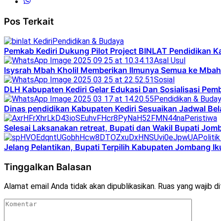
Pos Terkait
Pendidikan & Budaya
Pemkab Kediri Dukung Pilot Project BINLAT Pendidikan K
Asal Usul
Isysrah Mbah Kholil Memberikan Ilmunya Semua ke Mba
Sosial
DLH Kabupaten Kediri Gelar Edukasi Dan Sosialisasi Pe
Pendidikan & Buda
Dinas pendidikan Kabupaten Kediri Sesuaikan Jadwal Bel
Peristiwa
Selesai Laksanakan retreat, Bupati dan Wakil Bupati J
Politi
Jelang Pelantikan, Bupati Terpilih Kabupaten Jombang Iku
Tinggalkan Balasan
Alamat email Anda tidak akan dipublikasikan.
Ruas yang wajib d