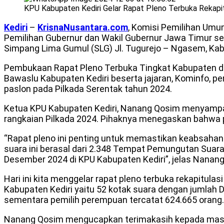
KPU Kabupaten Kediri Gelar Rapat Pleno Terbuka Rekapit
Kediri
–
KrisnaNusantara.com
, Komisi Pemilihan Umu
Pemilihan Gubernur dan Wakil Gubernur Jawa Timur ser
Simpang Lima Gumul (SLG) Jl. Tugurejo – Ngasem, Kab
Pembukaan Rapat Pleno Terbuka Tingkat Kabupaten diha
Bawaslu Kabupaten Kediri beserta jajaran, Kominfo, per
paslon pada Pilkada Serentak tahun 2024.
Ketua KPU Kabupaten Kediri, Nanang Qosim menyampaika
rangkaian Pilkada 2024. Pihaknya menegaskan bahwa p
“Rapat pleno ini penting untuk memastikan keabsahan da
suara ini berasal dari 2.348 Tempat Pemungutan Suara 
Desember 2024 di KPU Kabupaten Kediri”, jelas Nanang
Hari ini kita menggelar rapat pleno terbuka rekapitul
Kabupaten Kediri yaitu 52 kotak suara dengan jumlah D
sementara pemilih perempuan tercatat 624.665 orang.
Nanang Qosim mengucapkan terimakasih kepada masyar