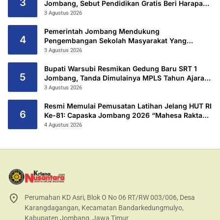
3
Jombang, Sebut Pendidikan Gratis Beri Harapan
Baru
3 Agustus 2026
Pemerintah Jombang Mendukung
4
Pengembangan Sekolah Masyarakat Yang
Kurang Mampu Hingga Hibahkan 6,3 Hektar
3 Agustus 2026
Untuk Sekolah Rakyat Terintegritas 1 Jombang
Bupati Warsubi Resmikan Gedung Baru SRT 1
5
Jombang, Tanda Dimulainya MPLS Tahun Ajaran
2026/2027
3 Agustus 2026
Resmi Memulai Pemusatan Latihan Jelang HUT RI
6
Ke-81: Capaska Jombang 2026 “Mahesa Rakta
Garuda Yudha”.
4 Agustus 2026
Perumahan KD Asri, Blok O No 06 RT/RW 003/006, Desa
Karangdagangan, Kecamatan Bandarkedungmulyo,
Kabupaten Jombang, Jawa Timur