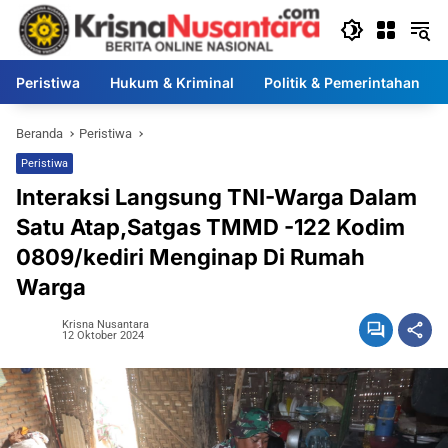
Langsung
ke
konten
Peristiwa
Hukum & Kriminal
Politik & Pemerintahan
Beranda
Peristiwa
Peristiwa
Interaksi Langsung TNI-Warga Dalam
Satu Atap,Satgas TMMD -122 Kodim
0809/kediri Menginap Di Rumah
Warga
Krisna Nusantara
12 Oktober 2024