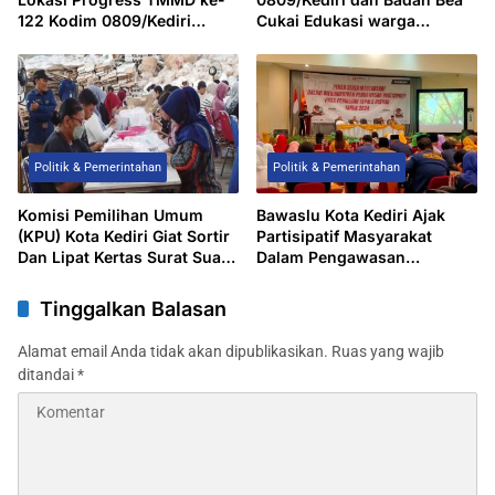
122 Kodim 0809/Kediri
Cukai Edukasi warga
Jelang Penutupan
Pagung tentang UU Cukai
Politik & Pemerintahan
Politik & Pemerintahan
Komisi Pemilihan Umum
Bawaslu Kota Kediri Ajak
(KPU) Kota Kediri Giat Sortir
Partisipatif Masyarakat
Dan Lipat Kertas Surat Suara
Dalam Pengawasan
Pilwali-Wakil Tahun 2024
Pengawasan Pilkada 2024
Tinggalkan Balasan
Alamat email Anda tidak akan dipublikasikan.
Ruas yang wajib
ditandai
*