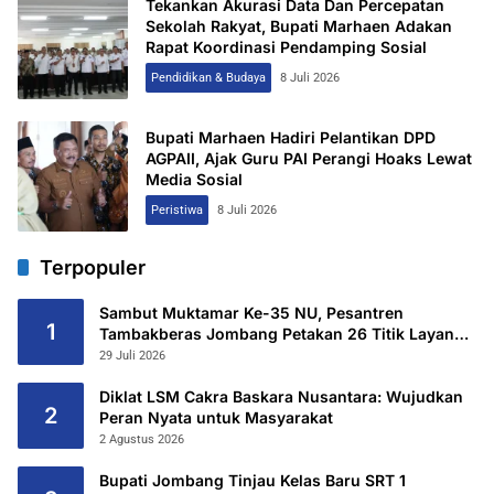
Tekankan Akurasi Data Dan Percepatan
Sekolah Rakyat, Bupati Marhaen Adakan
Rapat Koordinasi Pendamping Sosial
Pendidikan & Budaya
8 Juli 2026
Bupati Marhaen Hadiri Pelantikan DPD
AGPAII, Ajak Guru PAI Perangi Hoaks Lewat
Media Sosial
Peristiwa
8 Juli 2026
Terpopuler
Sambut Muktamar Ke-35 NU, Pesantren
1
Tambakberas Jombang Petakan 26 Titik Layanan
Utama
29 Juli 2026
Diklat LSM Cakra Baskara Nusantara: Wujudkan
2
Peran Nyata untuk Masyarakat
2 Agustus 2026
Bupati Jombang Tinjau Kelas Baru SRT 1