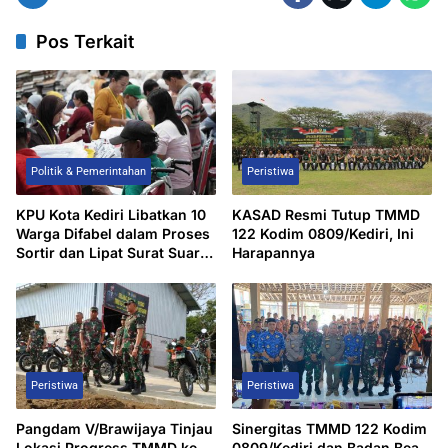
Pos Terkait
Politik & Pemerintahan
Peristiwa
KPU Kota Kediri Libatkan 10
KASAD Resmi Tutup TMMD
Warga Difabel dalam Proses
122 Kodim 0809/Kediri, Ini
Sortir dan Lipat Surat Suara
Harapannya
Pilgub Jatim 2024
Peristiwa
Peristiwa
Pangdam V/Brawijaya Tinjau
Sinergitas TMMD 122 Kodim
Lokasi Progress TMMD ke-
0809/Kediri dan Badan Bea