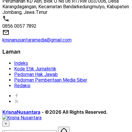
Perumahan KD Asri, Blok O No 06 RT/RW 003/006, Desa
Karangdagangan, Kecamatan Bandarkedungmulyo, Kabupaten
Jombang, Jawa Timur
0856 0057 7892
krisnanusantaramedia@gmail.com
Laman
Indeks
Kode Etik Jurnalistik
Pedoman Hak Jawab
Pedoman Pemberitaan Media Siber
Redaksi
KrisnaNusantara
-
©2026 All Rights Reserved.
×