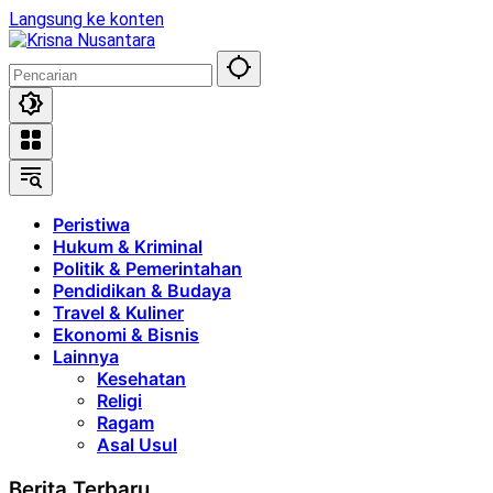
Langsung ke konten
Peristiwa
Hukum & Kriminal
Politik & Pemerintahan
Pendidikan & Budaya
Travel & Kuliner
Ekonomi & Bisnis
Lainnya
Kesehatan
Religi
Ragam
Asal Usul
Berita Terbaru