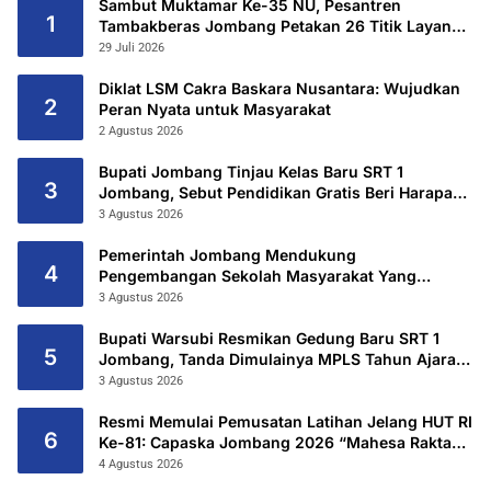
Sambut Muktamar Ke-35 NU, Pesantren
1
Tambakberas Jombang Petakan 26 Titik Layanan
Utama
29 Juli 2026
Diklat LSM Cakra Baskara Nusantara: Wujudkan
2
Peran Nyata untuk Masyarakat
2 Agustus 2026
Bupati Jombang Tinjau Kelas Baru SRT 1
3
Jombang, Sebut Pendidikan Gratis Beri Harapan
Baru
3 Agustus 2026
Pemerintah Jombang Mendukung
4
Pengembangan Sekolah Masyarakat Yang
Kurang Mampu Hingga Hibahkan 6,3 Hektar
3 Agustus 2026
Untuk Sekolah Rakyat Terintegritas 1 Jombang
Bupati Warsubi Resmikan Gedung Baru SRT 1
5
Jombang, Tanda Dimulainya MPLS Tahun Ajaran
2026/2027
3 Agustus 2026
Resmi Memulai Pemusatan Latihan Jelang HUT RI
6
Ke-81: Capaska Jombang 2026 “Mahesa Rakta
Garuda Yudha”.
4 Agustus 2026