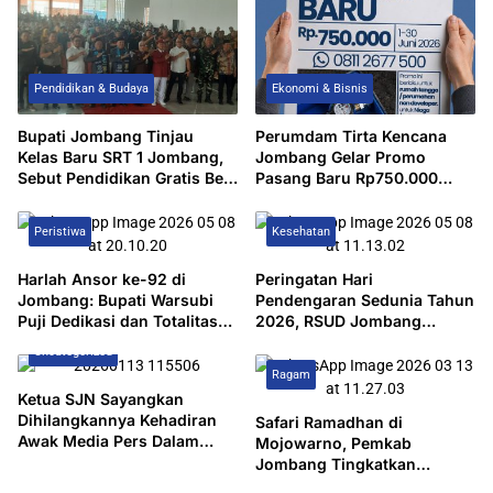
Pendidikan & Budaya
Ekonomi & Bisnis
Bupati Jombang Tinjau
Perumdam Tirta Kencana
Kelas Baru SRT 1 Jombang,
Jombang Gelar Promo
Sebut Pendidikan Gratis Beri
Pasang Baru Rp750.000
Harapan Baru
Selama Periode 1–30 Juni
2026
Peristiwa
Kesehatan
Harlah Ansor ke-92 di
Peringatan Hari
Jombang: Bupati Warsubi
Pendengaran Sedunia Tahun
Puji Dedikasi dan Totalitas
2026, RSUD Jombang
Banser
Gandeng Komunitas Gema
Uncategorized
Suara Lakukan Seminar
Ragam
Ketua SJN Sayangkan
Dihilangkannya Kehadiran
Safari Ramadhan di
Awak Media Pers Dalam
Mojowarno, Pemkab
Pelantikan 5 Pejabat Pemkab
Jombang Tingkatkan
Jombang, Keterbukaan
Kolaborasi Sekaligus