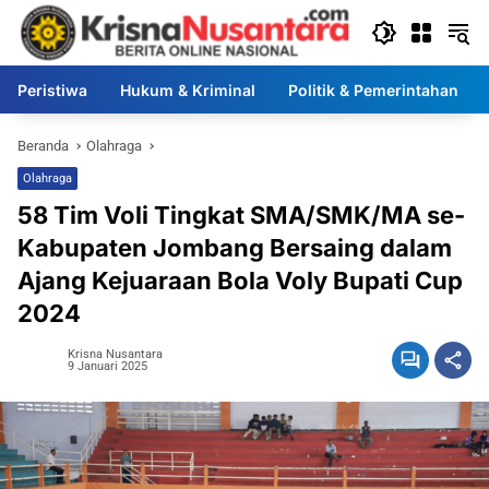
Langsung
ke
konten
Peristiwa
Hukum & Kriminal
Politik & Pemerintahan
Beranda
Olahraga
Olahraga
58 Tim Voli Tingkat SMA/SMK/MA se-
Kabupaten Jombang Bersaing dalam
Ajang Kejuaraan Bola Voly Bupati Cup
2024
Krisna Nusantara
9 Januari 2025