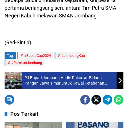
Sebagai tanda dimulainya kejuaraan, kini peserta
pertama berlangsung seru antara Tim Putra SMA
Negeri Kabuh melawan SMAN Jombang.
(Red-Sintia)
Tag:
#BupatiCup2024
#JombangKab
#PemkabJombang
PJ Bupati Jombang Hadiri Rakortas Bidang
Pangan Jawa Timur untuk Kawal Ketahanan
Pangan Nasional
Pos Terkait