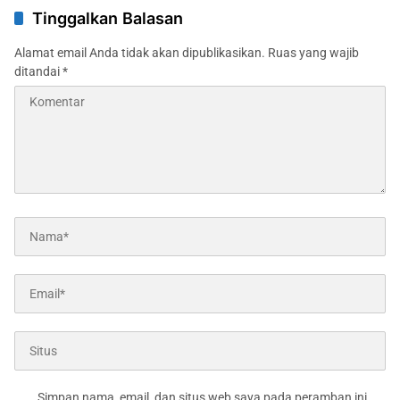
Informasi Dipertanyakan
Salurkan Bantuan untuk
Tinggalkan Balasan
Masjid
Alamat email Anda tidak akan dipublikasikan.
Ruas yang wajib
ditandai
*
Simpan nama, email, dan situs web saya pada peramban ini