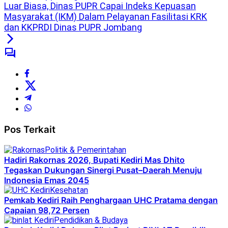
Luar Biasa, Dinas PUPR Capai Indeks Kepuasan
Masyarakat (IKM) Dalam Pelayanan Fasilitasi KRK
dan KKPRDI Dinas PUPR Jombang
Pos Terkait
Politik & Pemerintahan
Hadiri Rakornas 2026, Bupati Kediri Mas Dhito
Tegaskan Dukungan Sinergi Pusat–Daerah Menuju
Indonesia Emas 2045
Kesehatan
Pemkab Kediri Raih Penghargaan UHC Pratama dengan
Capaian 98,72 Persen
Pendidikan & Budaya