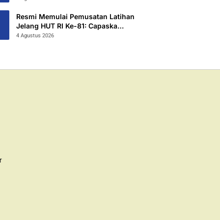
2026/2027
Resmi Memulai Pemusatan Latihan
Jelang HUT RI Ke-81: Capaska
Jombang 2026 “Mahesa Rakta
4 Agustus 2026
Garuda Yudha”.
r