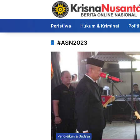
Langsung
ke
konten
Peristiwa
Hukum & Kriminal
Polit
#ASN2023
Pendidikan & Budaya