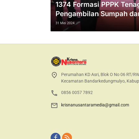
1374 Formasi PPPK Tena
Pengambilan Sumpah da
oleh PJ Bupati Nganjuk
31 Mei 2024
Perumahan KD Asri, Blok O No 06 RT/R
Kecamatan Bandarkedungmulyo, Kabup
0856 0057 7892
krisnanusantaramedia@gmail.com