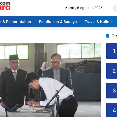
Kamis, 6 Agustus 2026
ik & Pemerintahan
Pendidikan & Budaya
Travel & Kuliner
Te
1
2
3
4