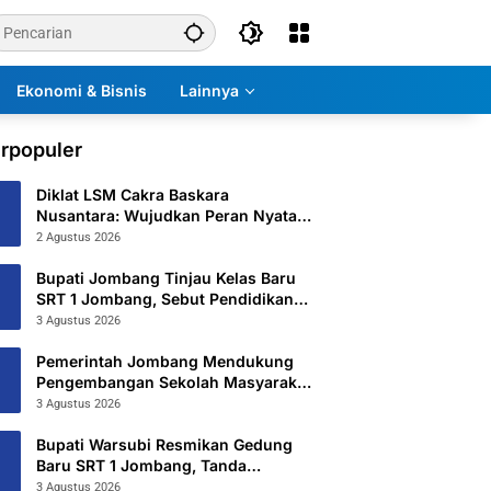
Ekonomi & Bisnis
Lainnya
rpopuler
Diklat LSM Cakra Baskara
Nusantara: Wujudkan Peran Nyata
untuk Masyarakat
2 Agustus 2026
Bupati Jombang Tinjau Kelas Baru
SRT 1 Jombang, Sebut Pendidikan
Gratis Beri Harapan Baru
3 Agustus 2026
Pemerintah Jombang Mendukung
Pengembangan Sekolah Masyarakat
Yang Kurang Mampu Hingga
3 Agustus 2026
Hibahkan 6,3 Hektar Untuk Sekolah
Rakyat Terintegritas 1 Jombang
Bupati Warsubi Resmikan Gedung
Baru SRT 1 Jombang, Tanda
Dimulainya MPLS Tahun Ajaran
3 Agustus 2026