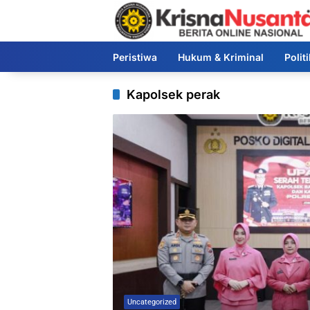
Langsung
ke
konten
Peristiwa
Hukum & Kriminal
Polit
Kapolsek perak
Uncategorized