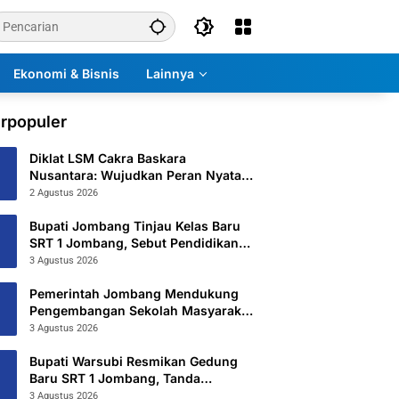
Ekonomi & Bisnis
Lainnya
rpopuler
Diklat LSM Cakra Baskara
Nusantara: Wujudkan Peran Nyata
untuk Masyarakat
2 Agustus 2026
Bupati Jombang Tinjau Kelas Baru
SRT 1 Jombang, Sebut Pendidikan
Gratis Beri Harapan Baru
3 Agustus 2026
Pemerintah Jombang Mendukung
Pengembangan Sekolah Masyarakat
Yang Kurang Mampu Hingga
3 Agustus 2026
Hibahkan 6,3 Hektar Untuk Sekolah
Rakyat Terintegritas 1 Jombang
Bupati Warsubi Resmikan Gedung
Baru SRT 1 Jombang, Tanda
Dimulainya MPLS Tahun Ajaran
3 Agustus 2026