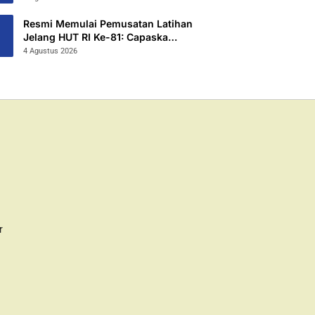
2026/2027
Resmi Memulai Pemusatan Latihan
Jelang HUT RI Ke-81: Capaska
Jombang 2026 “Mahesa Rakta
4 Agustus 2026
Garuda Yudha”.
r