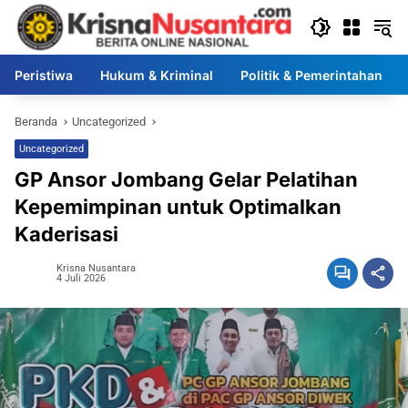
Langsung
ke
konten
Peristiwa
Hukum & Kriminal
Politik & Pemerintahan
Beranda
Uncategorized
Uncategorized
GP Ansor Jombang Gelar Pelatihan
Kepemimpinan untuk Optimalkan
Kaderisasi
Krisna Nusantara
4 Juli 2026