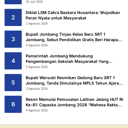
Utama
29 Juli 2026
Diklat LSM Cakra Baskara Nusantara: Wujudkan
2
Peran Nyata untuk Masyarakat
2 Agustus 2026
Bupati Jombang Tinjau Kelas Baru SRT 1
3
Jombang, Sebut Pendidikan Gratis Beri Harapan
Baru
3 Agustus 2026
Pemerintah Jombang Mendukung
4
Pengembangan Sekolah Masyarakat Yang
Kurang Mampu Hingga Hibahkan 6,3 Hektar
3 Agustus 2026
Untuk Sekolah Rakyat Terintegritas 1 Jombang
Bupati Warsubi Resmikan Gedung Baru SRT 1
5
Jombang, Tanda Dimulainya MPLS Tahun Ajaran
2026/2027
3 Agustus 2026
Resmi Memulai Pemusatan Latihan Jelang HUT RI
6
Ke-81: Capaska Jombang 2026 “Mahesa Rakta
Garuda Yudha”.
4 Agustus 2026