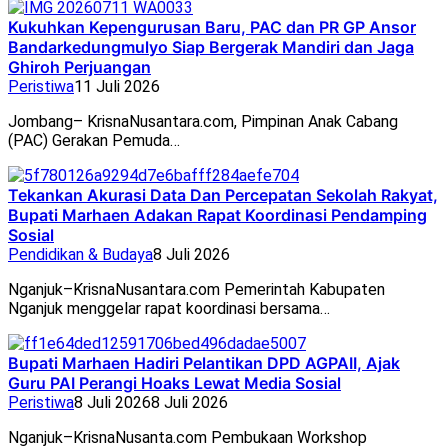
Kukuhkan Kepengurusan Baru, PAC dan PR GP Ansor
Bandarkedungmulyo Siap Bergerak Mandiri dan Jaga
Ghiroh Perjuangan
Peristiwa
11 Juli 2026
Jombang– KrisnaNusantara.com, Pimpinan Anak Cabang
(PAC) Gerakan Pemuda…
Tekankan Akurasi Data Dan Percepatan Sekolah Rakyat,
Bupati Marhaen Adakan Rapat Koordinasi Pendamping
Sosial
Pendidikan & Budaya
8 Juli 2026
Nganjuk–KrisnaNusantara.com Pemerintah Kabupaten
Nganjuk menggelar rapat koordinasi bersama…
Bupati Marhaen Hadiri Pelantikan DPD AGPAII, Ajak
Guru PAI Perangi Hoaks Lewat Media Sosial
Peristiwa
8 Juli 2026
8 Juli 2026
Nganjuk–KrisnaNusanta.com Pembukaan Workshop