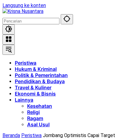
Langsung ke konten
Peristiwa
Hukum & Kriminal
Politik & Pemerintahan
Pendidikan & Budaya
Travel & Kuliner
Ekonomi & Bisnis
Lainnya
Kesehatan
Religi
Ragam
Asal Usul
Beranda
Peristiwa
Jombang Optimistis Capai Target