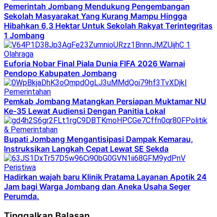
Pemerintah Jombang Mendukung Pengembangan
Sekolah Masyarakat Yang Kurang Mampu Hingga
Hibahkan 6,3 Hektar Untuk Sekolah Rakyat Terintegritas
1 Jombang
Olahraga
Euforia Nobar Final Piala Dunia FIFA 2026 Warnai
Pendopo Kabupaten Jombang
Pemerintahan
Pemkab Jombang Matangkan Persiapan Muktamar NU
Ke-35 Lewat Audiensi Dengan Panitia Lokal
Politik
& Pemerintahan
Bupati Jombang Mengantisipasi Dampak Kemarau,
Instruksikan Langkah Cepat Lewat SE Sekda
Peristiwa
Hadirkan wajah baru Klinik Pratama Layanan Apotik 24
Jam bagi Warga Jombang dan Aneka Usaha Seger
Perumda.
Tinggalkan Balasan