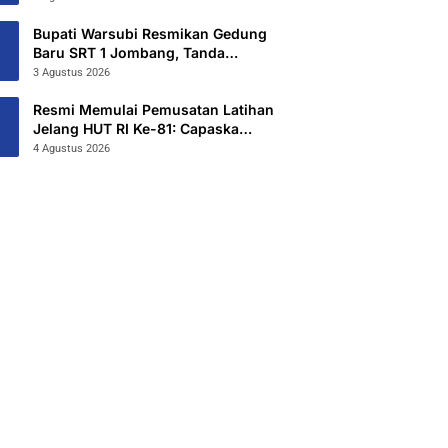
Hibahkan 6,3 Hektar Untuk Sekolah
Rakyat Terintegritas 1 Jombang
Bupati Warsubi Resmikan Gedung
Baru SRT 1 Jombang, Tanda
Dimulainya MPLS Tahun Ajaran
3 Agustus 2026
2026/2027
Resmi Memulai Pemusatan Latihan
Jelang HUT RI Ke-81: Capaska
Jombang 2026 “Mahesa Rakta
4 Agustus 2026
Garuda Yudha”.