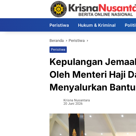
Langsung
ke
konten
Peristiwa
Hukum & Kriminal
Polit
Beranda
Peristiwa
Peristiwa
Kepulangan Jemaah
Oleh Menteri Haji 
Menyalurkan Bant
Krisna Nusantara
20 Juni 2026