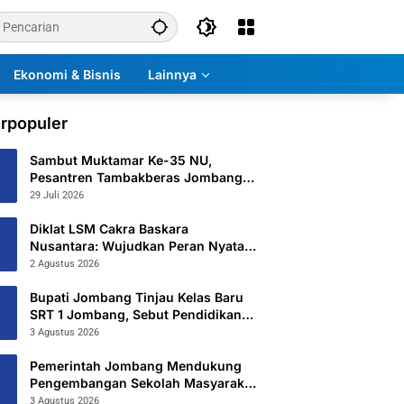
Ekonomi & Bisnis
Lainnya
rpopuler
Sambut Muktamar Ke-35 NU,
Pesantren Tambakberas Jombang
Petakan 26 Titik Layanan Utama
29 Juli 2026
Diklat LSM Cakra Baskara
Nusantara: Wujudkan Peran Nyata
untuk Masyarakat
2 Agustus 2026
Bupati Jombang Tinjau Kelas Baru
SRT 1 Jombang, Sebut Pendidikan
Gratis Beri Harapan Baru
3 Agustus 2026
Pemerintah Jombang Mendukung
Pengembangan Sekolah Masyarakat
Yang Kurang Mampu Hingga
3 Agustus 2026