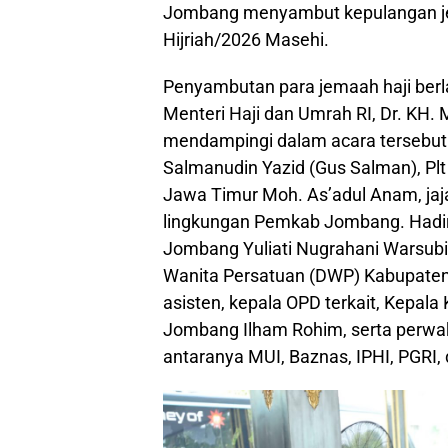
Jombang menyambut kepulangan jem
Hijriah/2026 Masehi.
Penyambutan para jemaah haji berl
Menteri Haji dan Umrah RI, Dr. KH. 
mendampingi dalam acara tersebut 
Salmanudin Yazid (Gus Salman), Pl
Jawa Timur Moh. As’adul Anam, jaja
lingkungan Pemkab Jombang. Hadir
Jombang Yuliati Nugrahani Warsubi
Wanita Persatuan (DWP) Kabupaten 
asisten, kepala OPD terkait, Kepal
Jombang Ilham Rohim, serta perwak
antaranya MUI, Baznas, IPHI, PGRI,