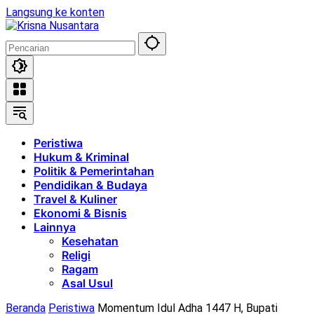
Langsung ke konten
Peristiwa
Hukum & Kriminal
Politik & Pemerintahan
Pendidikan & Budaya
Travel & Kuliner
Ekonomi & Bisnis
Lainnya
Kesehatan
Religi
Ragam
Asal Usul
Beranda
Peristiwa
Momentum Idul Adha 1447 H, Bupati