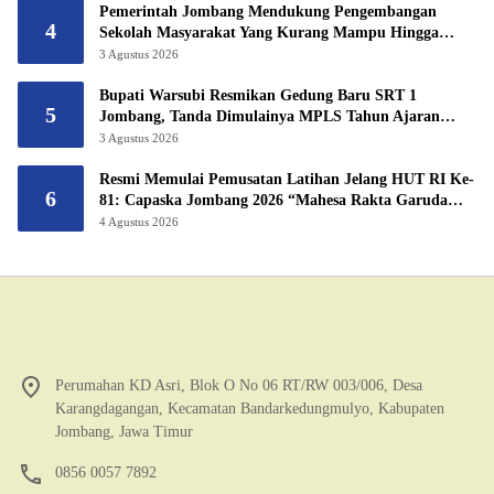
Pemerintah Jombang Mendukung Pengembangan
4
Sekolah Masyarakat Yang Kurang Mampu Hingga
Hibahkan 6,3 Hektar Untuk Sekolah Rakyat
3 Agustus 2026
Terintegritas 1 Jombang
Bupati Warsubi Resmikan Gedung Baru SRT 1
5
Jombang, Tanda Dimulainya MPLS Tahun Ajaran
2026/2027
3 Agustus 2026
Resmi Memulai Pemusatan Latihan Jelang HUT RI Ke-
6
81: Capaska Jombang 2026 “Mahesa Rakta Garuda
Yudha”.
4 Agustus 2026
Perumahan KD Asri, Blok O No 06 RT/RW 003/006, Desa
Karangdagangan, Kecamatan Bandarkedungmulyo, Kabupaten
Jombang, Jawa Timur
0856 0057 7892