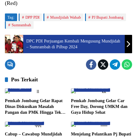
(Red)
Tag:
DPP PDI
Mundjidah Wahab
PJ Bupati Jombang
Sumrambah
DPC PDI Perjuangan Kembali Mengusung Mundjidah
– Sumrambah di Pilbup 2024
Pos Terkait
Uncategorized
Politik & Pemerintahan
Pemkab Jombang Gelar Rapat
Pemkab Jombang Gelar Car
Dinas Diskusikan Masalah
Free Day, Dorong UMKM dan
Pangan dan PMK Hingga Teken
Gaya Hidup Sehat
Perjanjian Kinerja
Politik & Pemerintahan
Politik & Pemerintahan
Cabup – Cawabup Mundjidah
Menjelang Pelantikan Pj Bupati