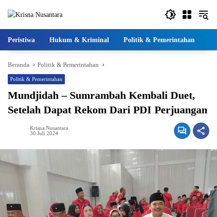
Langsung
ke
konten
Peristiwa
Hukum & Kriminal
Politik & Pemerintahan
Pe
Beranda
Politik & Pemerintahan
Politik & Pemerintahan
Mundjidah – Sumrambah Kembali Duet,
Setelah Dapat Rekom Dari PDI Perjuangan
Krisna Nusantara
30 Juli 2024