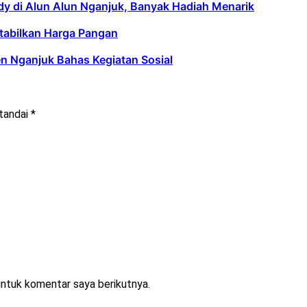
 di Alun Alun Nganjuk, Banyak Hadiah Menarik
tabilkan Harga Pangan
n Nganjuk Bahas Kegiatan Sosial
itandai
*
untuk komentar saya berikutnya.