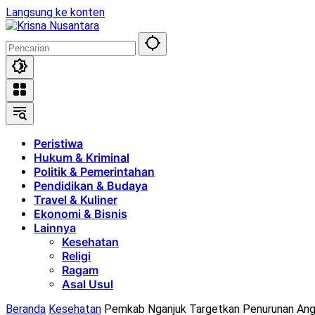
Langsung ke konten
Peristiwa
Hukum & Kriminal
Politik & Pemerintahan
Pendidikan & Budaya
Travel & Kuliner
Ekonomi & Bisnis
Lainnya
Kesehatan
Religi
Ragam
Asal Usul
Beranda
Kesehatan
Pemkab Nganjuk Targetkan Penurunan Angk