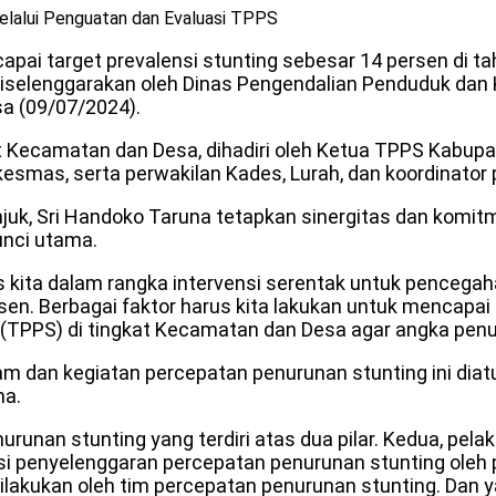
lalui Penguatan dan Evaluasi TPPS
apai target prevalensi stunting sebesar 14 persen di t
iselenggarakan oleh Dinas Pengendalian Penduduk dan 
a (09/07/2024).
 Kecamatan dan Desa, dihadiri oleh Ketua TPPS Kabupate
esmas, serta perwakilan Kades, Lurah, dan koordinator 
njuk, Sri Handoko Taruna tetapkan sinergitas dan kom
unci utama.
is kita dalam rangka intervensi serentak untuk pencega
en. Berbagai faktor harus kita lakukan untuk mencapai 
TPPS) di tingkat Kecamatan dan Desa agar angka penur
an kegiatan percepatan penurunan stunting ini diatur
ma.
urunan stunting yang terdiri atas dua pilar. Kedua, pel
asi penyelenggaran percepatan penurunan stunting oleh 
lakukan oleh tim percepatan penurunan stunting. Dan ya