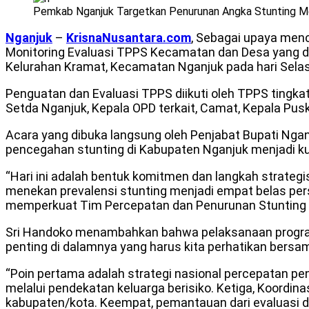
Pemkab Nganjuk Targetkan Penurunan Angka Stunting Me
Nganjuk
–
KrisnaNusantara.com
, Sebagai upaya menc
Monitoring Evaluasi TPPS Kecamatan dan Desa yang d
Kelurahan Kramat, Kecamatan Nganjuk pada hari Selas
Penguatan dan Evaluasi TPPS diikuti oleh TPPS tingkat
Setda Nganjuk, Kepala OPD terkait, Camat, Kepala Pusk
Acara yang dibuka langsung oleh Penjabat Bupati Nga
pencegahan stunting di Kabupaten Nganjuk menjadi k
“Hari ini adalah bentuk komitmen dan langkah strateg
menekan prevalensi stunting menjadi empat belas pers
memperkuat Tim Percepatan dan Penurunan Stunting (
Sri Handoko menambahkan bahwa pelaksanaan program d
penting di dalamnya yang harus kita perhatikan bersa
“Poin pertama adalah strategi nasional percepatan pen
melalui pendekatan keluarga berisiko. Ketiga, Koordin
kabupaten/kota. Keempat, pemantauan dari evaluasi di