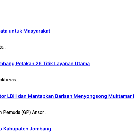
yata untuk Masyarakat
ta…
bang Petakan 26 Titik Layanan Utama
bakberas…
ntor LBH dan Mantapkan Barisan Menyongsong Muktamar
n Pemuda (GP) Ansor…
opo Kabupaten Jombang