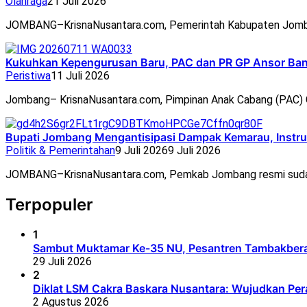
Olahraga
21 Juli 2026
JOMBANG–KrisnaNusantara.com, Pemerintah Kabupaten Jomb
Kukuhkan Kepengurusan Baru, PAC dan PR GP Ansor Ban
Peristiwa
11 Juli 2026
Jombang– KrisnaNusantara.com, Pimpinan Anak Cabang (PAC
Bupati Jombang Mengantisipasi Dampak Kemarau, Instru
Politik & Pemerintahan
9 Juli 2026
9 Juli 2026
JOMBANG–KrisnaNusantara.com, Pemkab Jombang resmi suda
Terpopuler
1
Sambut Muktamar Ke-35 NU, Pesantren Tambakbera
29 Juli 2026
2
Diklat LSM Cakra Baskara Nusantara: Wujudkan Per
2 Agustus 2026