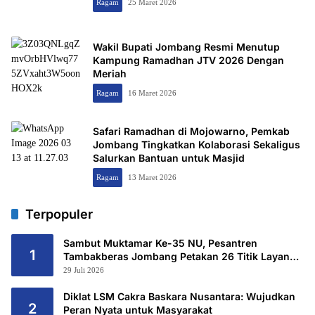
Ragam
25 Maret 2026
Wakil Bupati Jombang Resmi Menutup
Kampung Ramadhan JTV 2026 Dengan
Meriah
Ragam
16 Maret 2026
Safari Ramadhan di Mojowarno, Pemkab
Jombang Tingkatkan Kolaborasi Sekaligus
Salurkan Bantuan untuk Masjid
Ragam
13 Maret 2026
Terpopuler
Sambut Muktamar Ke-35 NU, Pesantren
1
Tambakberas Jombang Petakan 26 Titik Layanan
Utama
29 Juli 2026
Diklat LSM Cakra Baskara Nusantara: Wujudkan
2
Peran Nyata untuk Masyarakat