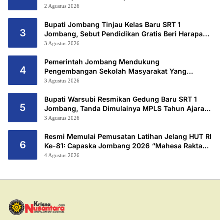
2 Agustus 2026
Bupati Jombang Tinjau Kelas Baru SRT 1
3
Jombang, Sebut Pendidikan Gratis Beri Harapan
Baru
3 Agustus 2026
Pemerintah Jombang Mendukung
4
Pengembangan Sekolah Masyarakat Yang
Kurang Mampu Hingga Hibahkan 6,3 Hektar
3 Agustus 2026
Untuk Sekolah Rakyat Terintegritas 1 Jombang
Bupati Warsubi Resmikan Gedung Baru SRT 1
5
Jombang, Tanda Dimulainya MPLS Tahun Ajaran
2026/2027
3 Agustus 2026
Resmi Memulai Pemusatan Latihan Jelang HUT RI
6
Ke-81: Capaska Jombang 2026 “Mahesa Rakta
Garuda Yudha”.
4 Agustus 2026