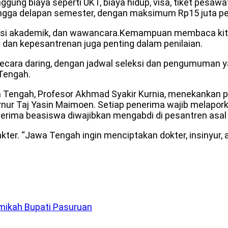
gung biaya seperti UKT, biaya hidup, visa, tiket pesaw
 hingga delapan semester, dengan maksimum Rp15 juta p
seleksi akademik, dan wawancara.Kemampuan membaca kit
 dan kepesantrenan juga penting dalam penilaian.
ecara daring, dengan jadwal seleksi dan pengumuman ya
Tengah.
 Tengah, Profesor Akhmad Syakir Kurnia, menekankan p
nur Taj Yasin Maimoen. Setiap penerima wajib melapor
nerima beasiswa diwajibkan mengabdi di pesantren asal 
r. “Jawa Tengah ingin menciptakan dokter, insinyur, at
smikah Bupati Pasuruan