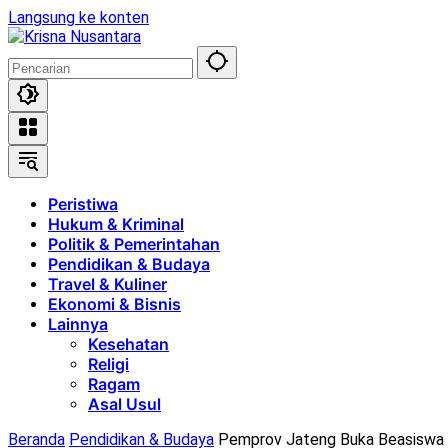
Langsung ke konten
Peristiwa
Hukum & Kriminal
Politik & Pemerintahan
Pendidikan & Budaya
Travel & Kuliner
Ekonomi & Bisnis
Lainnya
Kesehatan
Religi
Ragam
Asal Usul
Beranda
Pendidikan & Budaya
Pemprov Jateng Buka Beasiswa S