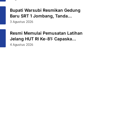
Hibahkan 6,3 Hektar Untuk Sekolah
Rakyat Terintegritas 1 Jombang
Bupati Warsubi Resmikan Gedung
Baru SRT 1 Jombang, Tanda
Dimulainya MPLS Tahun Ajaran
3 Agustus 2026
2026/2027
Resmi Memulai Pemusatan Latihan
Jelang HUT RI Ke-81: Capaska
Jombang 2026 “Mahesa Rakta
4 Agustus 2026
Garuda Yudha”.