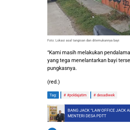
Foto: Lokasi asal tangisan dan ditemukannya bayi
“Kami masih melakukan pendalaman
yang tega menelantarkan bayi ters
pungkasnya.
(red.)
Tag:
#poldajatim
desadiwek
BANG JACK “LAW OFFICE JACK A
MENTERI DESA PDTT