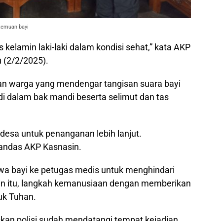
temuan bayi
is kelamin laki-laki dalam kondisi sehat,” kata AKP
 (2/2/2025).
an warga yang mendengar tangisan suara bayi
 di dalam bak mandi beserta selimut dan tas
 desa untuk penanganan lebih lanjut.
 tandas AKP Kasnasin.
 bayi ke petugas medis untuk menghindari
lain itu, langkah kemanusiaan dengan memberikan
uk Tuhan.
kan polisi sudah mendatangi tempat kejadian