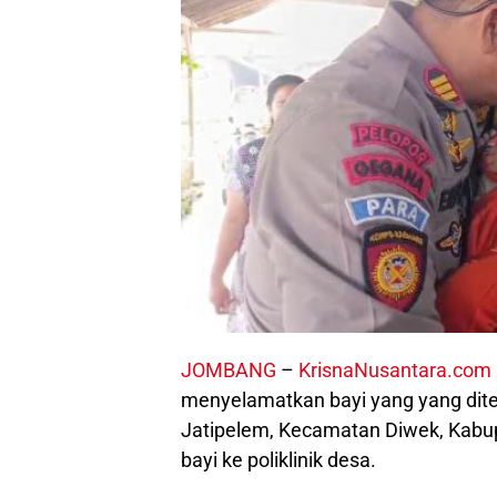
JOMBANG
–
KrisnaNusantara.com
menyelamatkan bayi yang yang dit
Jatipelem, Kecamatan Diwek, Kab
bayi ke poliklinik desa.