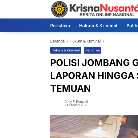
Langsung
ke
konten
Peristiwa
Hukum & Kriminal
Polit
Beranda
Hukum & Kriminal
Hukum & Kriminal
Peristiwa
POLISI JOMBANG 
LAPORAN HINGGA 
TEMUAN
Dedy F. Rosyadi
2 Februari 2025