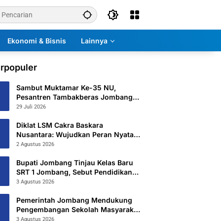
Ekonomi & Bisnis
Lainnya
rpopuler
Sambut Muktamar Ke-35 NU,
Pesantren Tambakberas Jombang
Petakan 26 Titik Layanan Utama
29 Juli 2026
Diklat LSM Cakra Baskara
Nusantara: Wujudkan Peran Nyata
untuk Masyarakat
2 Agustus 2026
Bupati Jombang Tinjau Kelas Baru
SRT 1 Jombang, Sebut Pendidikan
Gratis Beri Harapan Baru
3 Agustus 2026
Pemerintah Jombang Mendukung
Pengembangan Sekolah Masyarakat
Yang Kurang Mampu Hingga
3 Agustus 2026