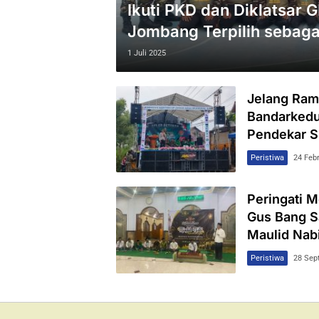
Ikuti PKD dan Diklatsar 
Jombang Terpilih sebaga
1 Juli 2025
Jelang Ra
Bandarkedu
Pendekar Si
Peristiwa
24 Feb
Peringati 
Gus Bang S
Maulid Nab
Peristiwa
28 Sep