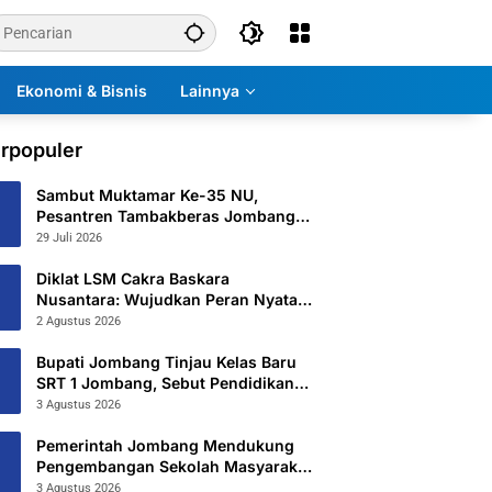
Ekonomi & Bisnis
Lainnya
rpopuler
Sambut Muktamar Ke-35 NU,
Pesantren Tambakberas Jombang
Petakan 26 Titik Layanan Utama
29 Juli 2026
Diklat LSM Cakra Baskara
Nusantara: Wujudkan Peran Nyata
untuk Masyarakat
2 Agustus 2026
Bupati Jombang Tinjau Kelas Baru
SRT 1 Jombang, Sebut Pendidikan
Gratis Beri Harapan Baru
3 Agustus 2026
Pemerintah Jombang Mendukung
Pengembangan Sekolah Masyarakat
Yang Kurang Mampu Hingga
3 Agustus 2026