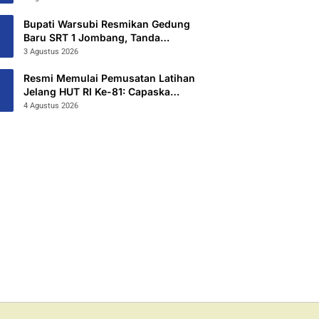
Hibahkan 6,3 Hektar Untuk Sekolah
Rakyat Terintegritas 1 Jombang
Bupati Warsubi Resmikan Gedung
Baru SRT 1 Jombang, Tanda
Dimulainya MPLS Tahun Ajaran
3 Agustus 2026
2026/2027
Resmi Memulai Pemusatan Latihan
Jelang HUT RI Ke-81: Capaska
Jombang 2026 “Mahesa Rakta
4 Agustus 2026
Garuda Yudha”.