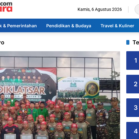
Kamis, 6 Agustus 2026
ik & Pemerintahan
Pendidikan & Budaya
Travel & Kuliner
yo
Te
1
2
3
4