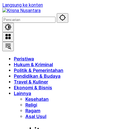
Langsung ke konten
Peristiwa
Hukum & Kriminal
Politik & Pemerintahan
Pendidikan & Budaya
Travel & Kuliner
Ekonomi & Bisnis
Lainnya
Kesehatan
Religi
Ragam
Asal Usul