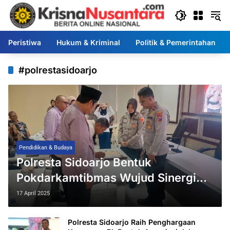
Langsung
ke
konten
Peristiwa
Hukum & Kriminal
Politik & Pemerintahan
#polrestasidoarjo
Pendidikan & Budaya
Polresta Sidoarjo Bentuk
Pokdarkamtibmas Wujud Sinergi
Masyarakat dan Polri Ciptakan
17 April 2025
Kamtibmas Kondusif
Polresta Sidoarjo Raih Penghargaan