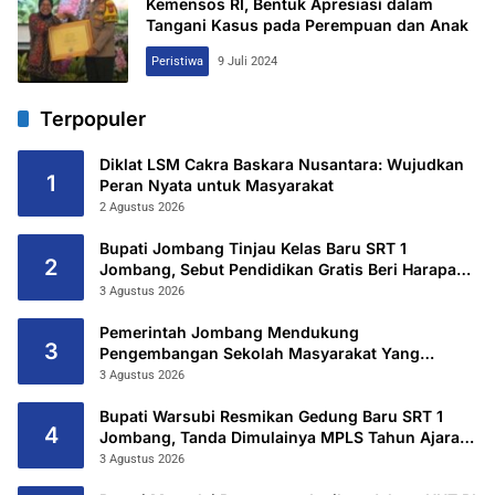
Kemensos RI, Bentuk Apresiasi dalam
Tangani Kasus pada Perempuan dan Anak
Peristiwa
9 Juli 2024
Terpopuler
Diklat LSM Cakra Baskara Nusantara: Wujudkan
1
Peran Nyata untuk Masyarakat
2 Agustus 2026
Bupati Jombang Tinjau Kelas Baru SRT 1
2
Jombang, Sebut Pendidikan Gratis Beri Harapan
Baru
3 Agustus 2026
Pemerintah Jombang Mendukung
3
Pengembangan Sekolah Masyarakat Yang
Kurang Mampu Hingga Hibahkan 6,3 Hektar
3 Agustus 2026
Untuk Sekolah Rakyat Terintegritas 1 Jombang
Bupati Warsubi Resmikan Gedung Baru SRT 1
4
Jombang, Tanda Dimulainya MPLS Tahun Ajaran
2026/2027
3 Agustus 2026