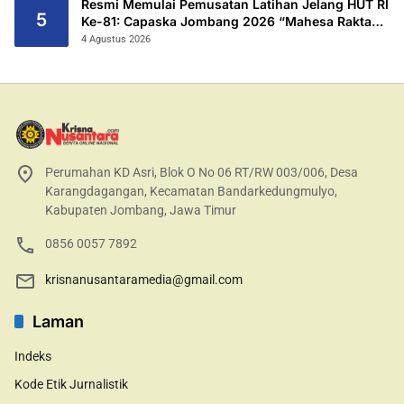
Resmi Memulai Pemusatan Latihan Jelang HUT RI
5
Ke-81: Capaska Jombang 2026 “Mahesa Rakta
Garuda Yudha”.
4 Agustus 2026
Perumahan KD Asri, Blok O No 06 RT/RW 003/006, Desa
Karangdagangan, Kecamatan Bandarkedungmulyo,
Kabupaten Jombang, Jawa Timur
0856 0057 7892
krisnanusantaramedia@gmail.com
Laman
Indeks
Kode Etik Jurnalistik