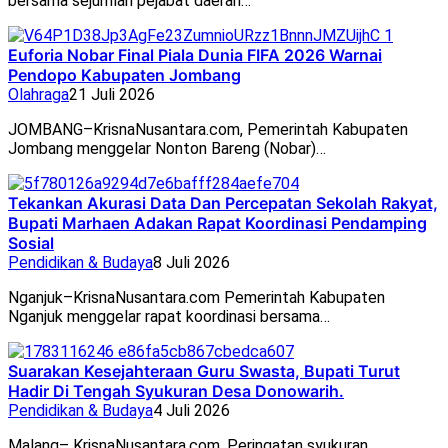
bersama sejumlah pejabat daerah…
Euforia Nobar Final Piala Dunia FIFA 2026 Warnai
Pendopo Kabupaten Jombang
Olahraga
21 Juli 2026
JOMBANG–KrisnaNusantara.com, Pemerintah Kabupaten
Jombang menggelar Nonton Bareng (Nobar)…
Tekankan Akurasi Data Dan Percepatan Sekolah Rakyat,
Bupati Marhaen Adakan Rapat Koordinasi Pendamping
Sosial
Pendidikan & Budaya
8 Juli 2026
Nganjuk–KrisnaNusantara.com Pemerintah Kabupaten
Nganjuk menggelar rapat koordinasi bersama…
Suarakan Kesejahteraan Guru Swasta, Bupati Turut
Hadir Di Tengah Syukuran Desa Donowarih.
Pendidikan & Budaya
4 Juli 2026
Malang– KrisnaNusantara.com, Peringatan syukuran