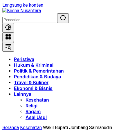
Langsung ke konten
Peristiwa
Hukum & Kriminal
Politik & Pemerintahan
Pendidikan & Budaya
Travel & Kuliner
Ekonomi & Bisnis
Lainnya
Kesehatan
Religi
Ragam
Asal Usul
Beranda
Kesehatan
Wakil Bupati Jombang Salmanudin