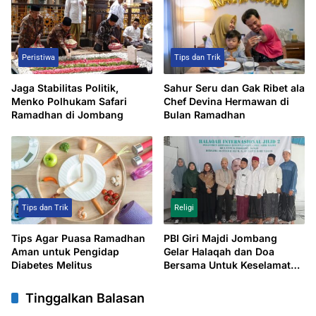
Peristiwa
Tips dan Trik
Jaga Stabilitas Politik,
Sahur Seru dan Gak Ribet ala
Menko Polhukam Safari
Chef Devina Hermawan di
Ramadhan di Jombang
Bulan Ramadhan
Tips dan Trik
Religi
Tips Agar Puasa Ramadhan
PBI Giri Majdi Jombang
Aman untuk Pengidap
Gelar Halaqah dan Doa
Diabetes Melitus
Bersama Untuk Keselamatan
Bangsa
Tinggalkan Balasan