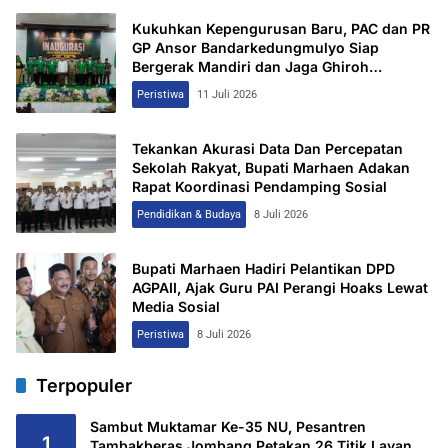
Kukuhkan Kepengurusan Baru, PAC dan PR
GP Ansor Bandarkedungmulyo Siap
Bergerak Mandiri dan Jaga Ghiroh
Perjuangan
Peristiwa
11 Juli 2026
Tekankan Akurasi Data Dan Percepatan
Sekolah Rakyat, Bupati Marhaen Adakan
Rapat Koordinasi Pendamping Sosial
Pendidikan & Budaya
8 Juli 2026
Bupati Marhaen Hadiri Pelantikan DPD
AGPAII, Ajak Guru PAI Perangi Hoaks Lewat
Media Sosial
Peristiwa
8 Juli 2026
Terpopuler
Sambut Muktamar Ke-35 NU, Pesantren
1
Tambakberas Jombang Petakan 26 Titik Layanan