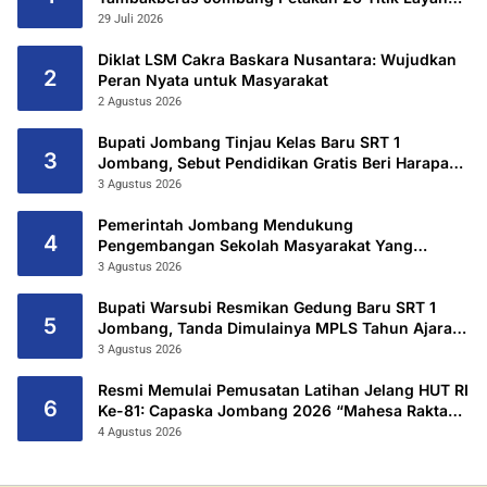
Utama
29 Juli 2026
Diklat LSM Cakra Baskara Nusantara: Wujudkan
2
Peran Nyata untuk Masyarakat
2 Agustus 2026
Bupati Jombang Tinjau Kelas Baru SRT 1
3
Jombang, Sebut Pendidikan Gratis Beri Harapan
Baru
3 Agustus 2026
Pemerintah Jombang Mendukung
4
Pengembangan Sekolah Masyarakat Yang
Kurang Mampu Hingga Hibahkan 6,3 Hektar
3 Agustus 2026
Untuk Sekolah Rakyat Terintegritas 1 Jombang
Bupati Warsubi Resmikan Gedung Baru SRT 1
5
Jombang, Tanda Dimulainya MPLS Tahun Ajaran
2026/2027
3 Agustus 2026
Resmi Memulai Pemusatan Latihan Jelang HUT RI
6
Ke-81: Capaska Jombang 2026 “Mahesa Rakta
Garuda Yudha”.
4 Agustus 2026