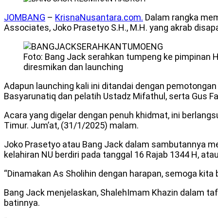
JOMBANG
–
KrisnaNusantara.com.
Dalam rangka mempe
Associates, Joko Prasetyo S.H., M.H. yang akrab disap
Foto: Bang Jack serahkan tumpeng ke pimpinan H
diresmikan dan launching
Adapun launching kali ini ditandai dengan pemotongan
Basyarunatiq dan pelatih Ustadz Mifathul, serta Gus F
Acara yang digelar dengan penuh khidmat, ini berla
Timur. Jum’at, (31/1/2025) malam.
Joko Prasetyo atau Bang Jack dalam sambutannya menya
kelahiran NU berdiri pada tanggal 16 Rajab 1344 H, at
“Dinamakan As Sholihin dengan harapan, semoga kita b
Bang Jack menjelaskan, ShalehImam Khazin dalam tafsi
batinnya.