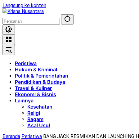
Langsung ke konten
Peristiwa
Hukum & Kriminal
Politik & Pemerintahan
Pendidikan & Budaya
Travel & Kuliner
Ekonomi & Bisnis
Lainnya
Kesehatan
Religi
Ragam
Asal Usul
Beranda
Peristiwa
BANG JACK RESMIKAN DAN LAUNCHING H