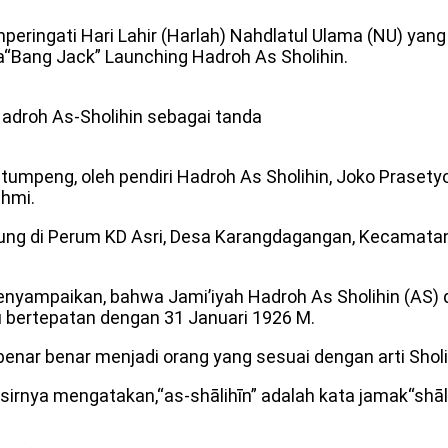
ringati Hari Lahir (Harlah) Nahdlatul Ulama (NU) yan
a“Bang Jack” Launching Hadroh As Sholihin.
adroh As-Sholihin sebagai tanda
 tumpeng, oleh pendiri Hadroh As Sholihin, Joko Praset
ahmi.
ngsung di Perum KD Asri, Desa Karangdagangan, Kecama
mpaikan, bahwa Jami’iyah Hadroh As Sholihin (AS) didir
au bertepatan dengan 31 Januari 1926 M.
enar benar menjadi orang yang sesuai dengan arti Sholi
rnya mengatakan,“as-shālihīn” adalah kata jamak“shāli