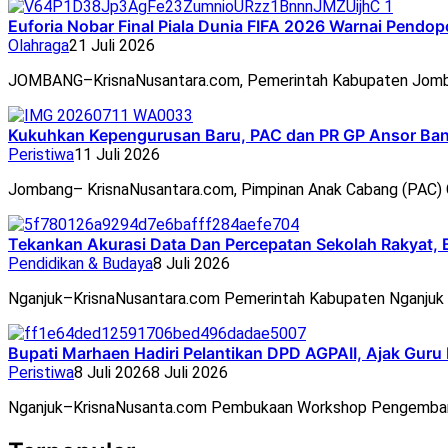
Euforia Nobar Final Piala Dunia FIFA 2026 Warnai Pend
Olahraga
21 Juli 2026
JOMBANG–KrisnaNusantara.com, Pemerintah Kabupaten Jomb
Kukuhkan Kepengurusan Baru, PAC dan PR GP Ansor Ban
Peristiwa
11 Juli 2026
Jombang– KrisnaNusantara.com, Pimpinan Anak Cabang (PAC
Tekankan Akurasi Data Dan Percepatan Sekolah Rakyat, 
Pendidikan & Budaya
8 Juli 2026
Nganjuk–KrisnaNusantara.com Pemerintah Kabupaten Nganjuk 
Bupati Marhaen Hadiri Pelantikan DPD AGPAII, Ajak Guru
Peristiwa
8 Juli 2026
8 Juli 2026
Nganjuk–KrisnaNusanta.com Pembukaan Workshop Pengemban