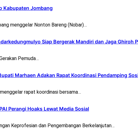
opo Kabupaten Jombang
ang menggelar Nonton Bareng (Nobar)…
darkedungmulyo Siap Bergerak Mandiri dan Jaga Ghiroh 
) Gerakan Pemuda…
Bupati Marhaen Adakan Rapat Koordinasi Pendamping Sosi
menggelar rapat koordinasi bersama…
 PAI Perangi Hoaks Lewat Media Sosial
gan Keprofesian dan Pengembangan Berkelanjutan…