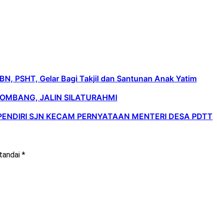
, PSHT, Gelar Bagi Takjil dan Santunan Anak Yatim
JOMBANG, JALIN SILATURAHMI
PENDIRI SJN KECAM PERNYATAAN MENTERI DESA PDTT
itandai
*