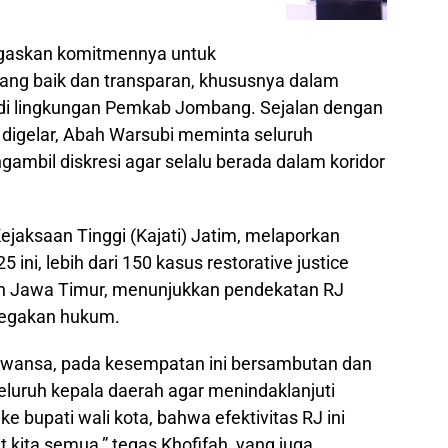
negaskan komitmennya untuk
ang baik dan transparan, khususnya dalam
di lingkungan Pemkab Jombang. Sejalan dengan
 digelar, Abah Warsubi meminta seluruh
ambil diskresi agar selalu berada dalam koridor
Kejaksaan Tinggi (Kajati) Jatim, melaporkan
ini, lebih dari 150 kasus restorative justice
uruh Jawa Timur, menunjukkan pendekatan RJ
enegakan hukum.
rawansa, pada kesempatan ini bersambutan dan
uruh kepala daerah agar menindaklanjuti
e bupati wali kota, bahwa efektivitas RJ ini
t kita semua,” tegas Khofifah, yang juga