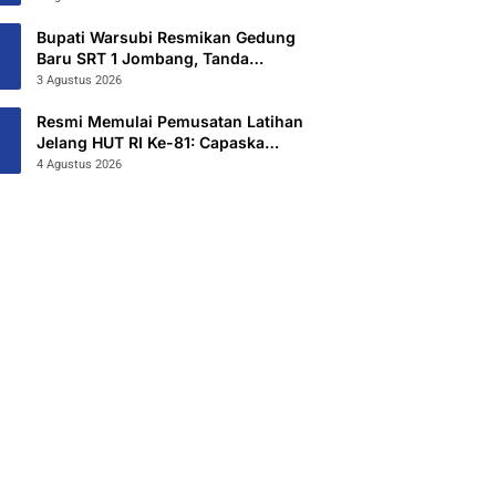
Hibahkan 6,3 Hektar Untuk Sekolah
Rakyat Terintegritas 1 Jombang
Bupati Warsubi Resmikan Gedung
Baru SRT 1 Jombang, Tanda
Dimulainya MPLS Tahun Ajaran
3 Agustus 2026
2026/2027
Resmi Memulai Pemusatan Latihan
Jelang HUT RI Ke-81: Capaska
Jombang 2026 “Mahesa Rakta
4 Agustus 2026
Garuda Yudha”.