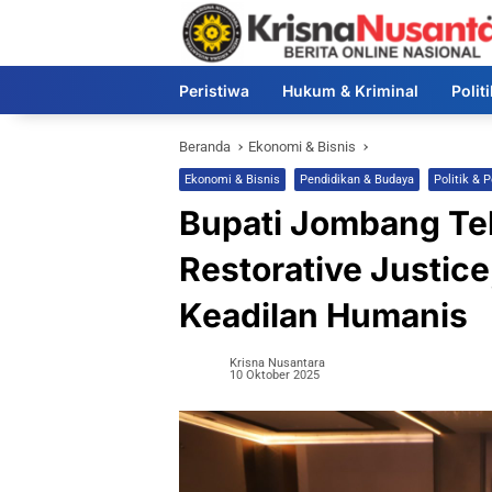
Langsung
ke
konten
Peristiwa
Hukum & Kriminal
Polit
Beranda
Ekonomi & Bisnis
Ekonomi & Bisnis
Pendidikan & Budaya
Politik & 
Bupati Jombang Te
Restorative Justic
Keadilan Humanis
Krisna Nusantara
10 Oktober 2025