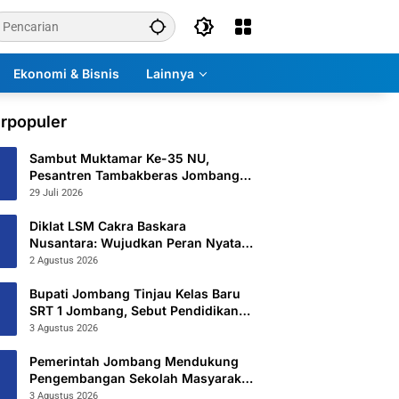
Ekonomi & Bisnis
Lainnya
rpopuler
Sambut Muktamar Ke-35 NU,
Pesantren Tambakberas Jombang
Petakan 26 Titik Layanan Utama
29 Juli 2026
Diklat LSM Cakra Baskara
Nusantara: Wujudkan Peran Nyata
untuk Masyarakat
2 Agustus 2026
Bupati Jombang Tinjau Kelas Baru
SRT 1 Jombang, Sebut Pendidikan
Gratis Beri Harapan Baru
3 Agustus 2026
Pemerintah Jombang Mendukung
Pengembangan Sekolah Masyarakat
Yang Kurang Mampu Hingga
3 Agustus 2026