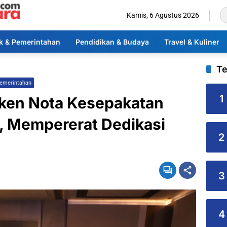
Kamis, 6 Agustus 2026
ik & Pemerintahan
Pendidikan & Budaya
Travel & Kuliner
Te
Pemerintahan
1
ken Nota Kesepakatan
e, Mempererat Dedikasi
2
3
4