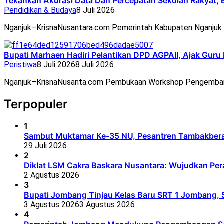
Tekankan Akurasi Data Dan Percepatan Sekolah Rakyat, 
Pendidikan & Budaya
8 Juli 2026
Nganjuk–KrisnaNusantara.com Pemerintah Kabupaten Nganjuk 
Bupati Marhaen Hadiri Pelantikan DPD AGPAII, Ajak Guru
Peristiwa
8 Juli 2026
8 Juli 2026
Nganjuk–KrisnaNusanta.com Pembukaan Workshop Pengemban
Terpopuler
1
Sambut Muktamar Ke-35 NU, Pesantren Tambakbera
29 Juli 2026
2
Diklat LSM Cakra Baskara Nusantara: Wujudkan Per
2 Agustus 2026
3
Bupati Jombang Tinjau Kelas Baru SRT 1 Jombang, S
3 Agustus 2026
3 Agustus 2026
4