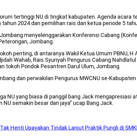
 forum tertinggi NU di tingkat kabupaten. Agenda acar
 tahun 2024 dan pemilihan rais dan ketua periode 5 tah
Jombang menyelenggarakan Konferensi Cabang (Konfe
 Peterongan, Jombang.
 tokoh penting, di antaranya Wakil Ketua Umum PBNU, H
jidah Wahab, Rais Syuriyah Pengurus Cabang Nahdlat
an tokoh Pondok Pesantren Darul Ulum, Jombang.
mbang dan perwakilan Pengurus MWCNU se-Kabupaten 
rga NU yang biasa di panggil bang Jack mengapresiasi a
 NU semakin besar dan jaya” ucap Bang Jack.
Tak Henti Upayakan Tindak Lanjut Praktik Pungli di S