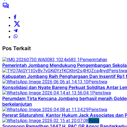
Pos Terkait
Pemerintahan
Pemerintah Jombang Mendukung Pengembangan Sekolah M
Peristiwa
Kabupaten Jombang Raih Penghargaan Dan Insentif Rp1 
Peristiwa
Konsolidasi dan Nyate Bareng Perkuat Soliditas Antar L
Peristiwa
Perumdam Tirta Kencana Jombang berhasil meraih Golden
berkelanjutan
Peristiwa
Pererat Silaturahmi, Kantor Hukum Jack Associates dan 
Religi
Songsong Ramadhan 1447 H, PAC GP Ansor Bandarkedun