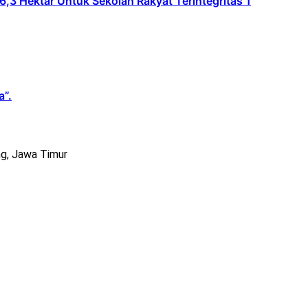
Hektar Untuk Sekolah Rakyat Terintegritas 1
a”.
g, Jawa Timur