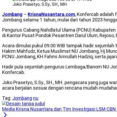
Joko Prasetyo, S.Sy., SH., MH.
Jombang
–
KrisnaNusantara.com
, Konfercab adalah
Jombang selama 1 tahun, mulai dari tahun 2023 hingga
Pengurus Cabang Nahdlatul Ulama (PCNU) Kabupaten 
di Kantor Pusat Pondok Pesantren Darul Ulum, Rejoso,
Acara dimulai pukul 09.00 WIB tampak hadir sejumlah
Hakim Mahfudz, Ketua Muslimat NU Jombang, Hj Mund
PCNU Jombang, KH Fahmi Amrullah Hadziq, serta jajar
Hadir pula sejumlah pengurus Lembaga/Banom NU Jo
Konfercab.
Joko Prasetyo, S.Sy., SH., MH. pengacara yang juga wa
acara berjalan sesuai dengan rencana mudah-mudahan
Tag:
Jombang
nu
Media Krisna Nusantara dan Tim Investigasi LSM CBN 