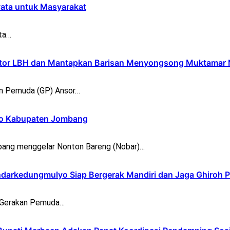
yata untuk Masyarakat
ta…
ntor LBH dan Mantapkan Barisan Menyongsong Muktamar
n Pemuda (GP) Ansor…
opo Kabupaten Jombang
ang menggelar Nonton Bareng (Nobar)…
darkedungmulyo Siap Bergerak Mandiri dan Jaga Ghiroh 
) Gerakan Pemuda…