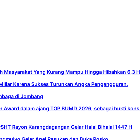
asyarakat Yang Kurang Mampu Hingga Hibahkan 6,3 Hekt
Miliar Karena Sukses Turunkan Angka Pengangguran.
embaga di Jombang
 Award dalam ajang TOP BUMD 2026, sebagai bukti konsist
PSHT Rayon Karangdagangan Gelar Halal Bihalal 1447 H
gmulyo Gelar Apel Pasukan dan Buka Posko