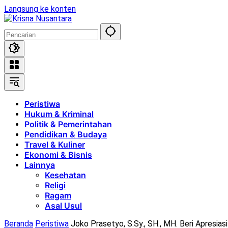
Langsung ke konten
Peristiwa
Hukum & Kriminal
Politik & Pemerintahan
Pendidikan & Budaya
Travel & Kuliner
Ekonomi & Bisnis
Lainnya
Kesehatan
Religi
Ragam
Asal Usul
Beranda
Peristiwa
Joko Prasetyo, S.Sy., SH., MH. Beri Apresi