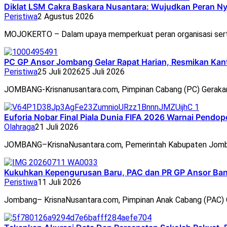
Diklat LSM Cakra Baskara Nusantara: Wujudkan Peran N
Peristiwa
2 Agustus 2026
MOJOKERTO – Dalam upaya memperkuat peran organisasi ser
PC GP Ansor Jombang Gelar Rapat Harian, Resmikan Ka
Peristiwa
25 Juli 2026
25 Juli 2026
JOMBANG-Krisnanusantara.com, Pimpinan Cabang (PC) Geraka
Euforia Nobar Final Piala Dunia FIFA 2026 Warnai Pend
Olahraga
21 Juli 2026
JOMBANG–KrisnaNusantara.com, Pemerintah Kabupaten Jomb
Kukuhkan Kepengurusan Baru, PAC dan PR GP Ansor Ban
Peristiwa
11 Juli 2026
Jombang– KrisnaNusantara.com, Pimpinan Anak Cabang (PAC