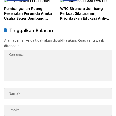
Pembangunan Ruang
WRC Birendra Jombang
Kesehatan Perumda Aneka
Perkuat Silaturahmi,
Usaha Seger Jombang
Prioritaskan Edukasi Anti-
Disorot: Progres Lambat,
Narkoba di Tengah
Pondasi Lama
Peringatan HUT Ke-80 TNI
Tinggalkan Balasan
Dipertahankan
Alamat email Anda tidak akan dipublikasikan.
Ruas yang wajib
ditandai
*