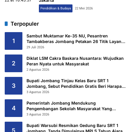
Jakarta
Pendidikan & Budaya
22 Mei 2026
Terpopuler
Sambut Muktamar Ke-35 NU, Pesantren
1
Tambakberas Jombang Petakan 26 Titik Layanan
Utama
29 Juli 2026
Diklat LSM Cakra Baskara Nusantara: Wujudkan
2
Peran Nyata untuk Masyarakat
2 Agustus 2026
Bupati Jombang Tinjau Kelas Baru SRT 1
3
Jombang, Sebut Pendidikan Gratis Beri Harapan
Baru
3 Agustus 2026
Pemerintah Jombang Mendukung
4
Pengembangan Sekolah Masyarakat Yang
Kurang Mampu Hingga Hibahkan 6,3 Hektar
3 Agustus 2026
Untuk Sekolah Rakyat Terintegritas 1 Jombang
Bupati Warsubi Resmikan Gedung Baru SRT 1
5
Jombang, Tanda Dimulainya MPLS Tahun Ajaran