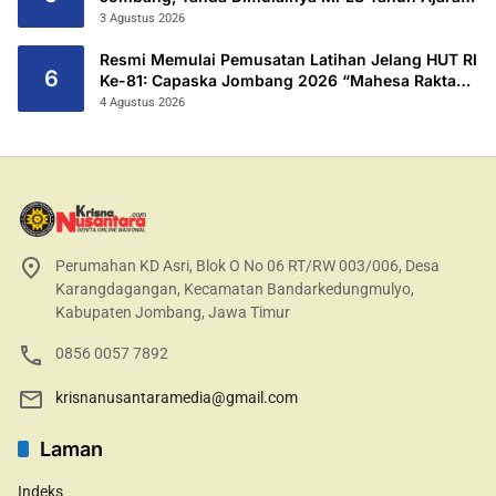
2026/2027
3 Agustus 2026
Resmi Memulai Pemusatan Latihan Jelang HUT RI
6
Ke-81: Capaska Jombang 2026 “Mahesa Rakta
Garuda Yudha”.
4 Agustus 2026
Perumahan KD Asri, Blok O No 06 RT/RW 003/006, Desa
Karangdagangan, Kecamatan Bandarkedungmulyo,
Kabupaten Jombang, Jawa Timur
0856 0057 7892
krisnanusantaramedia@gmail.com
Laman
Indeks