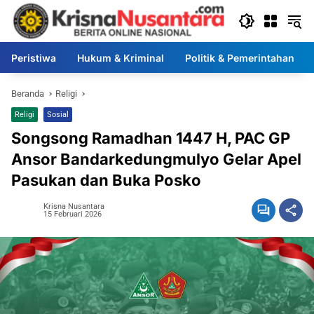
Langsung
ke
konten
Peristiwa
Hukum & Kriminal
Politik & Pemerintahan
Beranda
Religi
Religi
Sosial
Songsong Ramadhan 1447 H, PAC GP
Ansor Bandarkedungmulyo Gelar Apel
Pasukan dan Buka Posko
Krisna Nusantara
15 Februari 2026