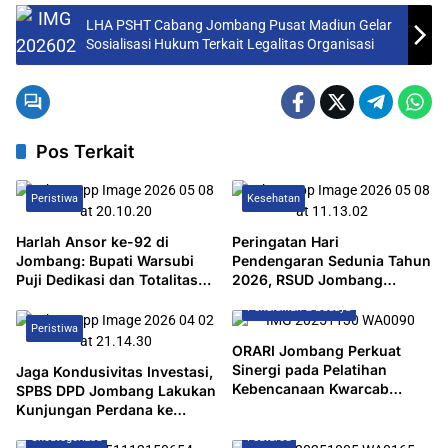
LHA PSHT Cabang Jombang Pusat Madiun Gelar
Sosialisasi Hukum Terkait Legalitas Organisasi
Pos Terkait
Peristiwa
Kesehatan
Harlah Ansor ke-92 di
Peringatan Hari
Jombang: Bupati Warsubi
Pendengaran Sedunia Tahun
Puji Dedikasi dan Totalitas
2026, RSUD Jombang
Banser
Gandeng Komunitas Gema
Pendidikan & Budaya
Suara Lakukan Seminar
Peristiwa
ORARI Jombang Perkuat
Sinergi pada Pelatihan
Jaga Kondusivitas Investasi,
Kebencanaan Kwarcab
SPBS DPD Jombang Lakukan
Jombang
Kunjungan Perdana ke
Disnaker
Uncategorized
Featured