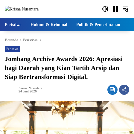
Langsung
ke
konten
Peristiwa
Hukum & Kriminal
Politik & Pemerintahan
Pe
Beranda
Peristiwa
Peristiwa
Jombang Archive Awards 2026: Apresiasi
bagi Daerah yang Kian Tertib Arsip dan
Siap Bertransformasi Digital.
Krisna Nusantara
24 Juni 2026