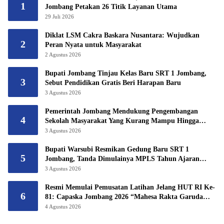
1
Jombang Petakan 26 Titik Layanan Utama
29 Juli 2026
Diklat LSM Cakra Baskara Nusantara: Wujudkan
2
Peran Nyata untuk Masyarakat
2 Agustus 2026
Bupati Jombang Tinjau Kelas Baru SRT 1 Jombang,
3
Sebut Pendidikan Gratis Beri Harapan Baru
3 Agustus 2026
Pemerintah Jombang Mendukung Pengembangan
4
Sekolah Masyarakat Yang Kurang Mampu Hingga
Hibahkan 6,3 Hektar Untuk Sekolah Rakyat
3 Agustus 2026
Terintegritas 1 Jombang
Bupati Warsubi Resmikan Gedung Baru SRT 1
5
Jombang, Tanda Dimulainya MPLS Tahun Ajaran
2026/2027
3 Agustus 2026
Resmi Memulai Pemusatan Latihan Jelang HUT RI Ke-
6
81: Capaska Jombang 2026 “Mahesa Rakta Garuda
Yudha”.
4 Agustus 2026