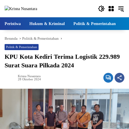
Langsung
ke
konten
Peristiwa
Hukum & Kriminal
Politik & Pemerintahan
Pe
Beranda
Politik & Pemerintahan
Politik & Pemerintahan
KPU Kota Kediri Terima Logistik 229.989
Surat Suara Pilkada 2024
Krisna Nusantara
28 Oktober 2024