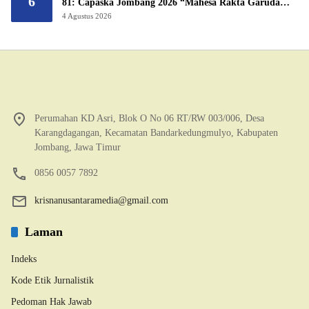
6
81: Capaska Jombang 2026 “Mahesa Rakta Garuda
Yudha”.
4 Agustus 2026
Perumahan KD Asri, Blok O No 06 RT/RW 003/006, Desa
Karangdagangan, Kecamatan Bandarkedungmulyo, Kabupaten
Jombang, Jawa Timur
0856 0057 7892
krisnanusantaramedia@gmail.com
Laman
Indeks
Kode Etik Jurnalistik
Pedoman Hak Jawab