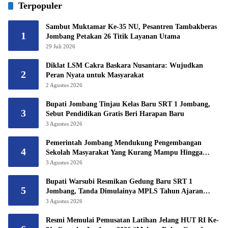
Terpopuler
Sambut Muktamar Ke-35 NU, Pesantren Tambakberas
1
Jombang Petakan 26 Titik Layanan Utama
29 Juli 2026
Diklat LSM Cakra Baskara Nusantara: Wujudkan
2
Peran Nyata untuk Masyarakat
2 Agustus 2026
Bupati Jombang Tinjau Kelas Baru SRT 1 Jombang,
3
Sebut Pendidikan Gratis Beri Harapan Baru
3 Agustus 2026
Pemerintah Jombang Mendukung Pengembangan
4
Sekolah Masyarakat Yang Kurang Mampu Hingga
Hibahkan 6,3 Hektar Untuk Sekolah Rakyat
3 Agustus 2026
Terintegritas 1 Jombang
Bupati Warsubi Resmikan Gedung Baru SRT 1
5
Jombang, Tanda Dimulainya MPLS Tahun Ajaran
2026/2027
3 Agustus 2026
Resmi Memulai Pemusatan Latihan Jelang HUT RI Ke-