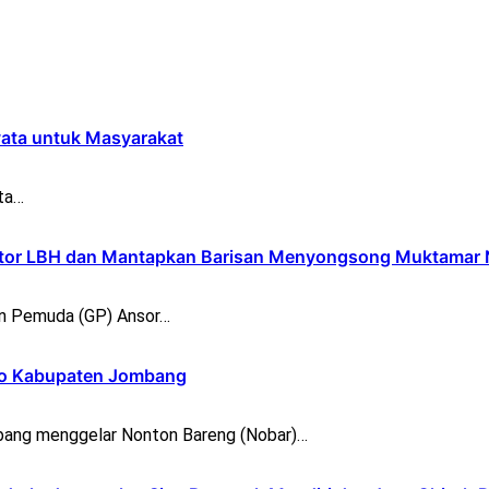
yata untuk Masyarakat
ta…
ntor LBH dan Mantapkan Barisan Menyongsong Muktamar
n Pemuda (GP) Ansor…
opo Kabupaten Jombang
ang menggelar Nonton Bareng (Nobar)…