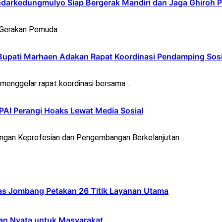
darkedungmulyo Siap Bergerak Mandiri dan Jaga Ghiroh 
) Gerakan Pemuda…
Bupati Marhaen Adakan Rapat Koordinasi Pendamping Sosi
menggelar rapat koordinasi bersama…
 PAI Perangi Hoaks Lewat Media Sosial
gan Keprofesian dan Pengembangan Berkelanjutan…
s Jombang Petakan 26 Titik Layanan Utama
an Nyata untuk Masyarakat