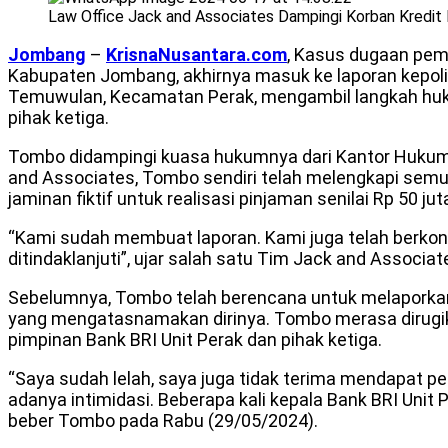
Law Office Jack and Associates Dampingi Korban Kredit F
Jombang
–
KrisnaNusantara.com
, Kasus dugaan pemal
Kabupaten Jombang, akhirnya masuk ke laporan kepo
Temuwulan, Kecamatan Perak, mengambil langkah huku
pihak ketiga.
Tombo didampingi kuasa hukumnya dari Kantor Hukum 
and Associates, Tombo sendiri telah melengkapi semu
jaminan fiktif untuk realisasi pinjaman senilai Rp 50 jut
“Kami sudah membuat laporan. Kami juga telah berkons
ditindaklanjuti”, ujar salah satu Tim Jack and Associat
Sebelumnya, Tombo telah berencana untuk melaporkan m
yang mengatasnamakan dirinya. Tombo merasa dirugika
pimpinan Bank BRI Unit Perak dan pihak ketiga.
“Saya sudah lelah, saya juga tidak terima mendapat 
adanya intimidasi. Beberapa kali kepala Bank BRI Uni
beber Tombo pada Rabu (29/05/2024).