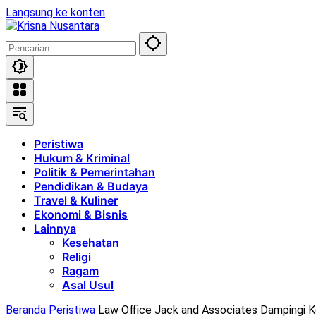
Langsung ke konten
Peristiwa
Hukum & Kriminal
Politik & Pemerintahan
Pendidikan & Budaya
Travel & Kuliner
Ekonomi & Bisnis
Lainnya
Kesehatan
Religi
Ragam
Asal Usul
Beranda
Peristiwa
Law Office Jack and Associates Dampingi Ko