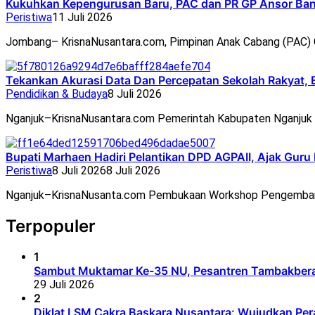
Kukuhkan Kepengurusan Baru, PAC dan PR GP Ansor Ban
Peristiwa
11 Juli 2026
Jombang– KrisnaNusantara.com, Pimpinan Anak Cabang (PAC
Tekankan Akurasi Data Dan Percepatan Sekolah Rakyat, 
Pendidikan & Budaya
8 Juli 2026
Nganjuk–KrisnaNusantara.com Pemerintah Kabupaten Nganjuk 
Bupati Marhaen Hadiri Pelantikan DPD AGPAII, Ajak Guru
Peristiwa
8 Juli 2026
8 Juli 2026
Nganjuk–KrisnaNusanta.com Pembukaan Workshop Pengemban
Terpopuler
1
Sambut Muktamar Ke-35 NU, Pesantren Tambakbera
29 Juli 2026
2
Diklat LSM Cakra Baskara Nusantara: Wujudkan Per