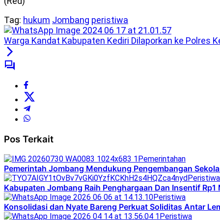
(Red)
Tag:
hukum
Jombang
peristiwa
Warga Kandat Kabupaten Kediri Dilaporkan ke Polres 
Pos Terkait
Pemerintahan
Pemerintah Jombang Mendukung Pengembangan Sekolah M
Peristiwa
Kabupaten Jombang Raih Penghargaan Dan Insentif Rp1 
Peristiwa
Konsolidasi dan Nyate Bareng Perkuat Soliditas Antar L
Peristiwa