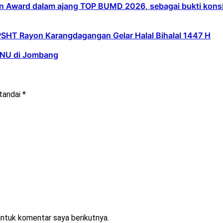
 Award dalam ajang TOP BUMD 2026, sebagai bukti konsist
PSHT Rayon Karangdagangan Gelar Halal Bihalal 1447 H
d NU di Jombang
itandai
*
untuk komentar saya berikutnya.