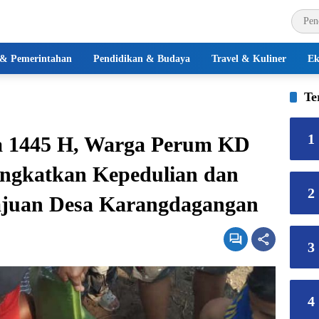
k & Pemerintahan
Pendidikan & Budaya
Travel & Kuliner
Ek
Te
1
 1445 H, Warga Perum KD
ngkatkan Kepedulian dan
2
juan Desa Karangdagangan
3
4