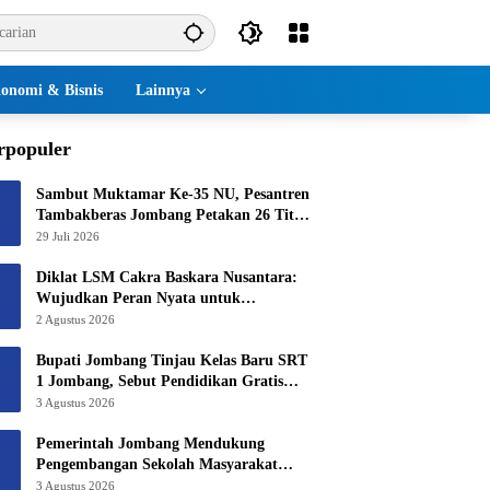
onomi & Bisnis
Lainnya
rpopuler
Sambut Muktamar Ke-35 NU, Pesantren
Tambakberas Jombang Petakan 26 Titik
Layanan Utama
29 Juli 2026
Diklat LSM Cakra Baskara Nusantara:
Wujudkan Peran Nyata untuk
Masyarakat
2 Agustus 2026
Bupati Jombang Tinjau Kelas Baru SRT
1 Jombang, Sebut Pendidikan Gratis
Beri Harapan Baru
3 Agustus 2026
Pemerintah Jombang Mendukung
Pengembangan Sekolah Masyarakat
Yang Kurang Mampu Hingga Hibahkan
3 Agustus 2026