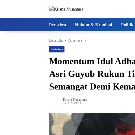
Langsung
ke
konten
Peristiwa
Hukum & Kriminal
Politi
Beranda
Peristiwa
Peristiwa
Momentum Idul Adha
Asri Guyub Rukun Ti
Semangat Demi Kema
Krisna Nusantara
17 Juni 2024