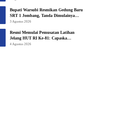
6,3 Hektar Untuk Sekolah Rakyat
Terintegritas 1 Jombang
Bupati Warsubi Resmikan Gedung Baru
SRT 1 Jombang, Tanda Dimulainya
MPLS Tahun Ajaran 2026/2027
3 Agustus 2026
Resmi Memulai Pemusatan Latihan
Jelang HUT RI Ke-81: Capaska
Jombang 2026 “Mahesa Rakta Garuda
4 Agustus 2026
Yudha”.