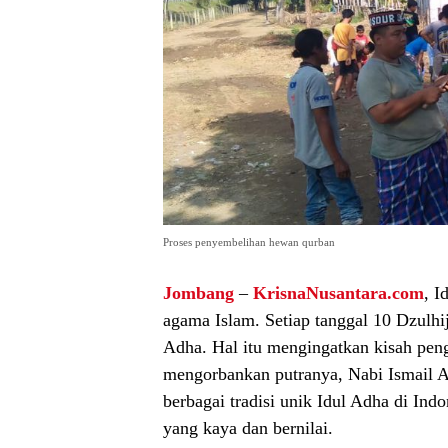
Proses penyembelihan hewan qurban
Jombang
–
KrisnaNusantara.com
, I
agama Islam. Setiap tanggal 10 Dzulhi
Adha. Hal itu mengingatkan kisah pen
mengorbankan putranya, Nabi Ismail A.
berbagai tradisi unik Idul Adha di Indo
yang kaya dan bernilai.