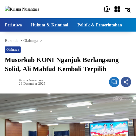
Langsung
ke
konten
Peristiwa
Hukum & Kriminal
Politik & Pemerintahan
Pe
Beranda
Olahraga
Olahraga
Musorkab KONI Nganjuk Berlangsung
Solid, Ali Mahfud Kembali Terpilih
Krisna Nusantara
23 Desember 2025