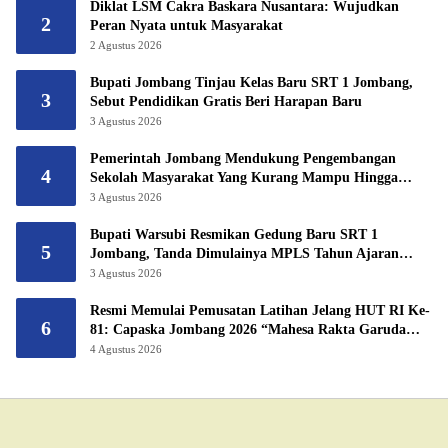
Diklat LSM Cakra Baskara Nusantara: Wujudkan
2
Peran Nyata untuk Masyarakat
2 Agustus 2026
Bupati Jombang Tinjau Kelas Baru SRT 1 Jombang,
3
Sebut Pendidikan Gratis Beri Harapan Baru
3 Agustus 2026
Pemerintah Jombang Mendukung Pengembangan
4
Sekolah Masyarakat Yang Kurang Mampu Hingga
Hibahkan 6,3 Hektar Untuk Sekolah Rakyat
3 Agustus 2026
Terintegritas 1 Jombang
Bupati Warsubi Resmikan Gedung Baru SRT 1
5
Jombang, Tanda Dimulainya MPLS Tahun Ajaran
2026/2027
3 Agustus 2026
Resmi Memulai Pemusatan Latihan Jelang HUT RI Ke-
6
81: Capaska Jombang 2026 “Mahesa Rakta Garuda
Yudha”.
4 Agustus 2026