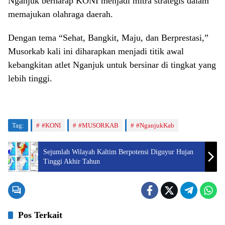
Nganjuk berharap KONI menjadi mitra strategis dalam
memajukan olahraga daerah.
Dengan tema “Sehat, Bangkit, Maju, dan Berprestasi,”
Musorkab kali ini diharapkan menjadi titik awal
kebangkitan atlet Nganjuk untuk bersinar di tingkat yang
lebih tinggi.
Tag:
#KONI
#MUSORKAB
#NganjukKab
Sejumlah Wilayah Kaltim Berpotensi Diguyur Hujan
Tinggi Akhir Tahun
Pos Terkait