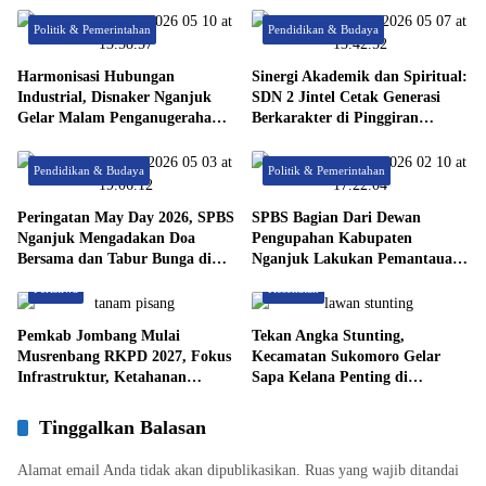
Politik & Pemerintahan
Pendidikan & Budaya
Harmonisasi Hubungan
Sinergi Akademik dan Spiritual:
Industrial, Disnaker Nganjuk
SDN 2 Jintel Cetak Generasi
Gelar Malam Penganugerahan
Berkarakter di Pinggiran
Bidang Ketenagakerjaan 2026
Nganjuk
Pendidikan & Budaya
Politik & Pemerintahan
Peringatan May Day 2026, SPBS
SPBS Bagian Dari Dewan
Nganjuk Mengadakan Doa
Pengupahan Kabupaten
Bersama dan Tabur Bunga di
Nganjuk Lakukan Pemantauan
Makam Marsinah
UMK
Peristiwa
Kesehatan
Pemkab Jombang Mulai
Tekan Angka Stunting,
Musrenbang RKPD 2027, Fokus
Kecamatan Sukomoro Gelar
Infrastruktur, Ketahanan
Sapa Kelana Penting di
Pangan, dan Penguatan
Kelurahan Kapas
Ekonomi Desa
Tinggalkan Balasan
Alamat email Anda tidak akan dipublikasikan.
Ruas yang wajib ditandai