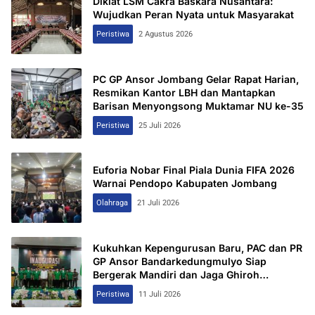
Diklat LSM Cakra Baskara Nusantara:
Wujudkan Peran Nyata untuk Masyarakat
Peristiwa
2 Agustus 2026
PC GP Ansor Jombang Gelar Rapat Harian,
Resmikan Kantor LBH dan Mantapkan
Barisan Menyongsong Muktamar NU ke-35
Peristiwa
25 Juli 2026
Euforia Nobar Final Piala Dunia FIFA 2026
Warnai Pendopo Kabupaten Jombang
Olahraga
21 Juli 2026
Kukuhkan Kepengurusan Baru, PAC dan PR
GP Ansor Bandarkedungmulyo Siap
Bergerak Mandiri dan Jaga Ghiroh
Perjuangan
Peristiwa
11 Juli 2026