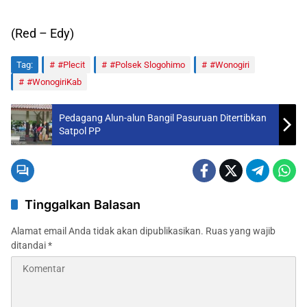
(Red – Edy)
Tag:
#Plecit
#Polsek Slogohimo
#Wonogiri
#WonogiriKab
Pedagang Alun-alun Bangil Pasuruan Ditertibkan
Satpol PP
Tinggalkan Balasan
Alamat email Anda tidak akan dipublikasikan.
Ruas yang wajib
ditandai
*