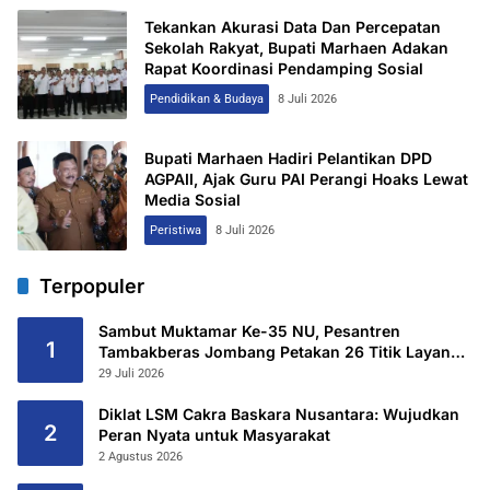
Tekankan Akurasi Data Dan Percepatan
Sekolah Rakyat, Bupati Marhaen Adakan
Rapat Koordinasi Pendamping Sosial
Pendidikan & Budaya
8 Juli 2026
Bupati Marhaen Hadiri Pelantikan DPD
AGPAII, Ajak Guru PAI Perangi Hoaks Lewat
Media Sosial
Peristiwa
8 Juli 2026
Terpopuler
Sambut Muktamar Ke-35 NU, Pesantren
1
Tambakberas Jombang Petakan 26 Titik Layanan
Utama
29 Juli 2026
Diklat LSM Cakra Baskara Nusantara: Wujudkan
2
Peran Nyata untuk Masyarakat
2 Agustus 2026