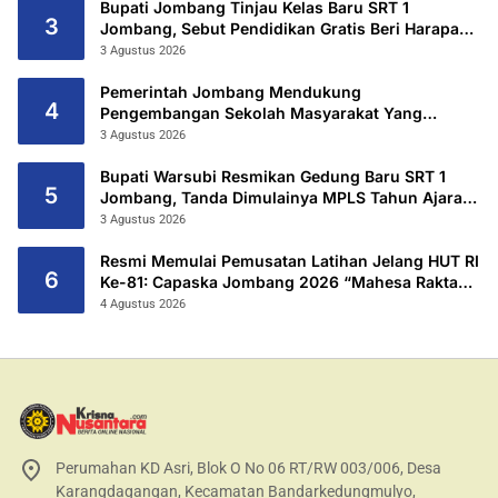
Bupati Jombang Tinjau Kelas Baru SRT 1
3
Jombang, Sebut Pendidikan Gratis Beri Harapan
Baru
3 Agustus 2026
Pemerintah Jombang Mendukung
4
Pengembangan Sekolah Masyarakat Yang
Kurang Mampu Hingga Hibahkan 6,3 Hektar
3 Agustus 2026
Untuk Sekolah Rakyat Terintegritas 1 Jombang
Bupati Warsubi Resmikan Gedung Baru SRT 1
5
Jombang, Tanda Dimulainya MPLS Tahun Ajaran
2026/2027
3 Agustus 2026
Resmi Memulai Pemusatan Latihan Jelang HUT RI
6
Ke-81: Capaska Jombang 2026 “Mahesa Rakta
Garuda Yudha”.
4 Agustus 2026
Perumahan KD Asri, Blok O No 06 RT/RW 003/006, Desa
Karangdagangan, Kecamatan Bandarkedungmulyo,