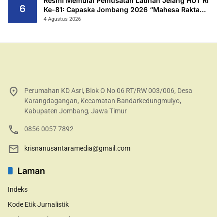
Resmi Memulai Pemusatan Latihan Jelang HUT RI
6
Ke-81: Capaska Jombang 2026 “Mahesa Rakta
Garuda Yudha”.
4 Agustus 2026
Perumahan KD Asri, Blok O No 06 RT/RW 003/006, Desa
Karangdagangan, Kecamatan Bandarkedungmulyo,
Kabupaten Jombang, Jawa Timur
0856 0057 7892
krisnanusantaramedia@gmail.com
Laman
Indeks
Kode Etik Jurnalistik