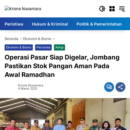
Langsung
ke
konten
Peristiwa
Hukum & Kriminal
Politik & Pemerintahan
Beranda
Ekonomi & Bisnis
Ekonomi & Bisnis
Peristiwa
Religi
Operasi Pasar Siap Digelar, Jombang
Pastikan Stok Pangan Aman Pada
Awal Ramadhan
Krisna Nusantara
4 Maret 2025