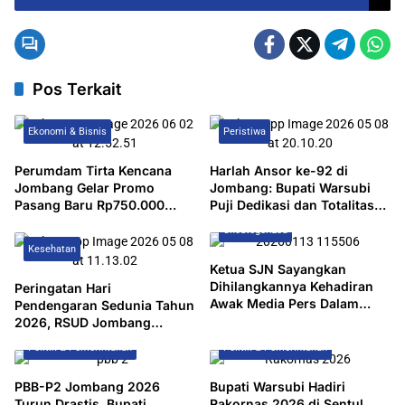
JOMBANG TAHUN 2025-2O30
Pos Terkait
Ekonomi & Bisnis
Peristiwa
Perumdam Tirta Kencana
Harlah Ansor ke-92 di
Jombang Gelar Promo
Jombang: Bupati Warsubi
Pasang Baru Rp750.000
Puji Dedikasi dan Totalitas
Selama Periode 1–30 Juni
Banser
Uncategorized
2026
Kesehatan
Ketua SJN Sayangkan
Dihilangkannya Kehadiran
Peringatan Hari
Awak Media Pers Dalam
Pendengaran Sedunia Tahun
Pelantikan 5 Pejabat Pemkab
2026, RSUD Jombang
Jombang, Keterbukaan
Gandeng Komunitas Gema
Politik & Pemerintahan
Politik & Pemerintahan
Informasi Dipertanyakan
Suara Lakukan Seminar
PBB-P2 Jombang 2026
Bupati Warsubi Hadiri
Turun Drastis, Bupati
Rakornas 2026 di Sentul,