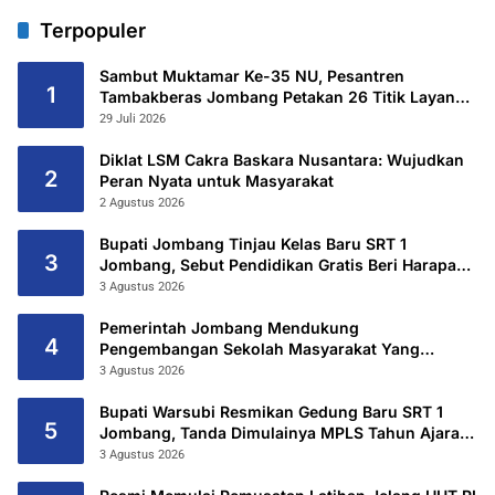
Terpopuler
Sambut Muktamar Ke-35 NU, Pesantren
1
Tambakberas Jombang Petakan 26 Titik Layanan
Utama
29 Juli 2026
Diklat LSM Cakra Baskara Nusantara: Wujudkan
2
Peran Nyata untuk Masyarakat
2 Agustus 2026
Bupati Jombang Tinjau Kelas Baru SRT 1
3
Jombang, Sebut Pendidikan Gratis Beri Harapan
Baru
3 Agustus 2026
Pemerintah Jombang Mendukung
4
Pengembangan Sekolah Masyarakat Yang
Kurang Mampu Hingga Hibahkan 6,3 Hektar
3 Agustus 2026
Untuk Sekolah Rakyat Terintegritas 1 Jombang
Bupati Warsubi Resmikan Gedung Baru SRT 1
5
Jombang, Tanda Dimulainya MPLS Tahun Ajaran
2026/2027
3 Agustus 2026