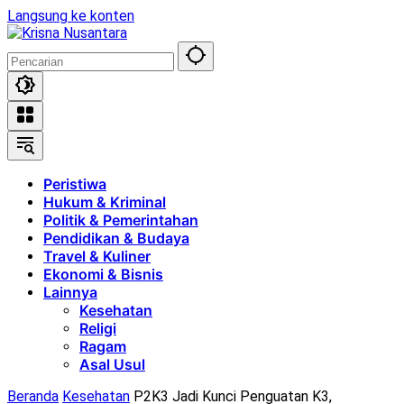
Langsung ke konten
Peristiwa
Hukum & Kriminal
Politik & Pemerintahan
Pendidikan & Budaya
Travel & Kuliner
Ekonomi & Bisnis
Lainnya
Kesehatan
Religi
Ragam
Asal Usul
Beranda
Kesehatan
P2K3 Jadi Kunci Penguatan K3,