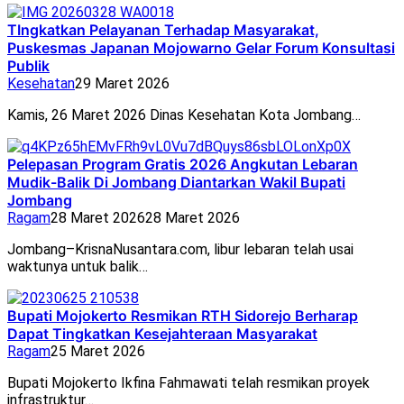
TIngkatkan Pelayanan Terhadap Masyarakat,
Puskesmas Japanan Mojowarno Gelar Forum Konsultasi
Publik
Kesehatan
29 Maret 2026
Kamis, 26 Maret 2026 Dinas Kesehatan Kota Jombang…
Pelepasan Program Gratis 2026 Angkutan Lebaran
Mudik-Balik Di Jombang Diantarkan Wakil Bupati
Jombang
Ragam
28 Maret 2026
28 Maret 2026
Jombang–KrisnaNusantara.com, libur lebaran telah usai
waktunya untuk balik…
Bupati Mojokerto Resmikan RTH Sidorejo Berharap
Dapat Tingkatkan Kesejahteraan Masyarakat
Ragam
25 Maret 2026
Bupati Mojokerto Ikfina Fahmawati telah resmikan proyek
infrastruktur…