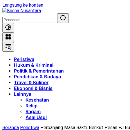
Langsung ke konten
Peristiwa
Hukum & Kriminal
Politik & Pemerintahan
Pendidikan & Budaya
Travel & Kuliner
Ekonomi & Bisnis
Lainnya
Kesehatan
Religi
Ragam
Asal Usul
Beranda
Peristiwa
Perpanjang Masa Bakti, Berikut Pesan PJ 