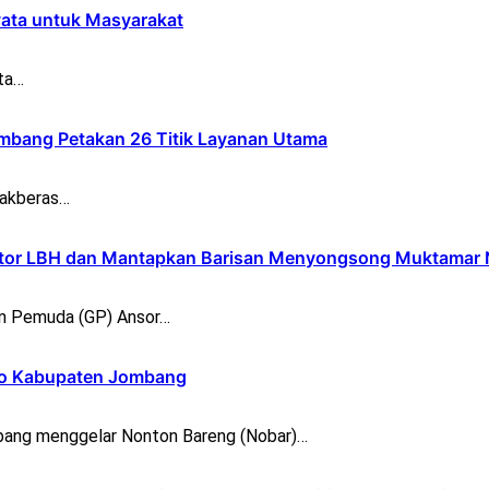
yata untuk Masyarakat
ta…
bang Petakan 26 Titik Layanan Utama
bakberas…
ntor LBH dan Mantapkan Barisan Menyongsong Muktamar
n Pemuda (GP) Ansor…
opo Kabupaten Jombang
ang menggelar Nonton Bareng (Nobar)…