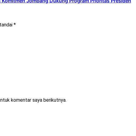
an Komitmen Jombang Dukung Program Prioritas Presiden
itandai
*
untuk komentar saya berikutnya.