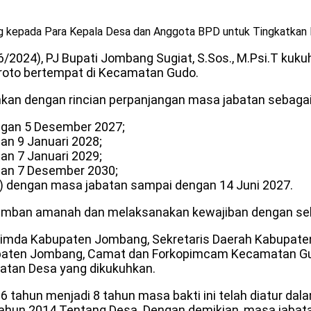
ng kepada Para Kepala Desa dan Anggota BPD untuk Tingkatkan 
06/2024), PJ Bupati Jombang Sugiat, S.Sos., M.Psi.T ku
roto bertempat di Kecamatan Gudo.
kan dengan rincian perpanjangan masa jabatan sebagai
ngan 5 Desember 2027;
n 9 Januari 2028;
n 7 Januari 2029;
gan 7 Desember 2030;
 dengan masa jabatan sampai dengan 14 Juni 2027.
ban amanah dan melaksanakan kewajiban dengan sebai
kopimda Kabupaten Jombang, Sekretaris Daerah Kabupaten
ten Jombang, Camat dan Forkopimcam Kecamatan Gudo,
atan Desa yang dikukuhkan.
 tahun menjadi 8 tahun masa bakti ini telah diatur d
hun 2014 Tentang Desa. Dengan demikian, masa jabata