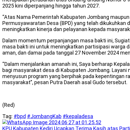
2025 kini diperpanjang hingga tahun 2027.
“Atas Nama Pemerintah Kabupaten Jombang maupun p
Permusyawaratan Desa (BPD) yang telah dikukuhkan 
meningkatkan kinerja dan pelayanan kepada masyarakat
Dalam momentum perpanjangan masa bakti ini, Sugia
masa bakti ini untuk meningkatkan partisipasi warga
aman, dan damai pada tanggal 27 November 2024 me
“Dalam menjalankan amanah ini, Saya berharap Kepal
bagi masyarakat desa di Kabupaten Jombang. Layani m
menyusun program yang berpihak pada kepentingan rak
masyarakat”, pesan Putra Daerah asal Gudo tersebut.
(Red)
Tag:
#bpd
#JombangKab
#kepaladesa
KPU Kabupaten Kediri Ucapkan Terima Kasih atas Parti