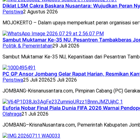
Diklat LSM Cakra Baskara Nusantara: Wujudkan Peran N
Peristiwa
2 Agustus 2026
MOJOKERTO – Dalam upaya memperkuat peran organisasi ser
Sambut Muktamar Ke-35 NU, Pesantren Tambakberas Jom
Politik & Pemerintahan
29 Juli 2026
Sambut Muktamar Ke-35 NU, Kepanitiaan dari Pesantran Tam
PC GP Ansor Jombang Gelar Rapat Harian, Resmikan Ka
Peristiwa
25 Juli 2026
25 Juli 2026
JOMBANG-Krisnanusantara.com, Pimpinan Cabang (PC) Geraka
Euforia Nobar Final Piala Dunia FIFA 2026 Warnai Pend
Olahraga
21 Juli 2026
JOMBANG–KrisnaNusantara.com, Pemerintah Kabupaten Jomb