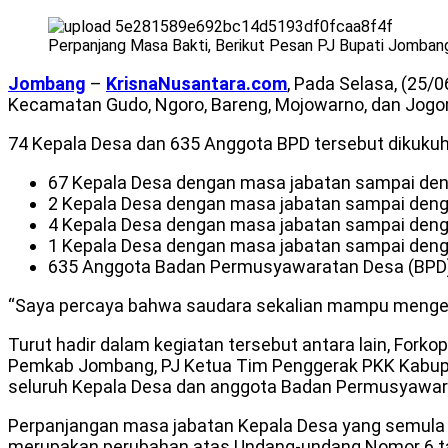
Perpanjang Masa Bakti, Berikut Pesan PJ Bupati Jomba
Jombang
–
KrisnaNusantara.com
, Pada Selasa, (25/
Kecamatan Gudo, Ngoro, Bareng, Mojowarno, dan Jogo
74 Kepala Desa dan 635 Anggota BPD tersebut dikukuh
67 Kepala Desa dengan masa jabatan sampai de
2 Kepala Desa dengan masa jabatan sampai denga
4 Kepala Desa dengan masa jabatan sampai denga
1 Kepala Desa dengan masa jabatan sampai den
635 Anggota Badan Permusyawaratan Desa (BPD)
“Saya percaya bahwa saudara sekalian mampu mengem
Turut hadir dalam kegiatan tersebut antara lain, For
Pemkab Jombang, PJ Ketua Tim Penggerak PKK Kabupa
seluruh Kepala Desa dan anggota Badan Permusyawar
Perpanjangan masa jabatan Kepala Desa yang semula 6
merupakan perubahan atas Undang-undang Nomor 6 ta