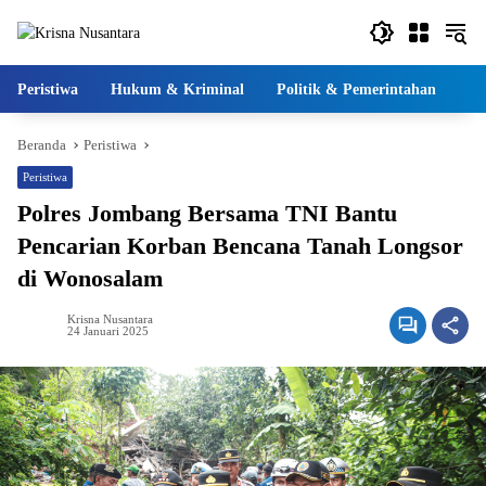
Langsung
ke
konten
Peristiwa
Hukum & Kriminal
Politik & Pemerintahan
Pe
Beranda
Peristiwa
Peristiwa
Polres Jombang Bersama TNI Bantu
Pencarian Korban Bencana Tanah Longsor
di Wonosalam
Krisna Nusantara
24 Januari 2025