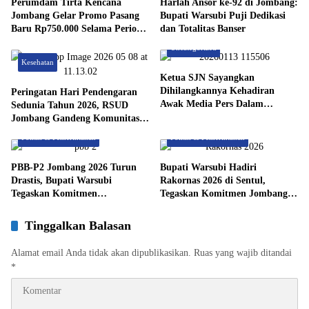
Perumdam Tirta Kencana
Harlah Ansor ke-92 di Jombang:
Jombang Gelar Promo Pasang
Bupati Warsubi Puji Dedikasi
Baru Rp750.000 Selama Periode
dan Totalitas Banser
1–30 Juni 2026
Uncategorized
Kesehatan
Ketua SJN Sayangkan
Dihilangkannya Kehadiran
Peringatan Hari Pendengaran
Awak Media Pers Dalam
Sedunia Tahun 2026, RSUD
Pelantikan 5 Pejabat Pemkab
Jombang Gandeng Komunitas
Jombang, Keterbukaan
Gema Suara Lakukan Seminar
Politik & Pemerintahan
Politik & Pemerintahan
Informasi Dipertanyakan
PBB-P2 Jombang 2026 Turun
Bupati Warsubi Hadiri
Drastis, Bupati Warsubi
Rakornas 2026 di Sentul,
Tegaskan Komitmen
Tegaskan Komitmen Jombang
Perlindungan Sosial
Dukung Program Prioritas
Presiden
Tinggalkan Balasan
Alamat email Anda tidak akan dipublikasikan.
Ruas yang wajib ditandai
*