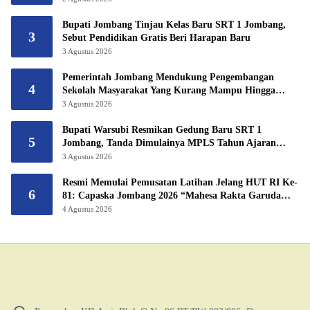
Bupati Jombang Tinjau Kelas Baru SRT 1 Jombang,
3
Sebut Pendidikan Gratis Beri Harapan Baru
3 Agustus 2026
Pemerintah Jombang Mendukung Pengembangan
4
Sekolah Masyarakat Yang Kurang Mampu Hingga
Hibahkan 6,3 Hektar Untuk Sekolah Rakyat
3 Agustus 2026
Terintegritas 1 Jombang
Bupati Warsubi Resmikan Gedung Baru SRT 1
5
Jombang, Tanda Dimulainya MPLS Tahun Ajaran
2026/2027
3 Agustus 2026
Resmi Memulai Pemusatan Latihan Jelang HUT RI Ke-
6
81: Capaska Jombang 2026 “Mahesa Rakta Garuda
Yudha”.
4 Agustus 2026