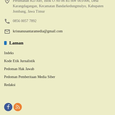
Perumahan KD Asri, Blok O No 06 RT/RW 003/006, Desa
Karangdagangan, Kecamatan Bandarkedungmulyo, Kabupaten
Jombang, Jawa Timur
0856 0057 7892
krisnanusantaramedia@gmail.com
Laman
Indeks
Kode Etik Jurnalistik
Pedoman Hak Jawab
Pedoman Pemberitaan Media Siber
Redaksi