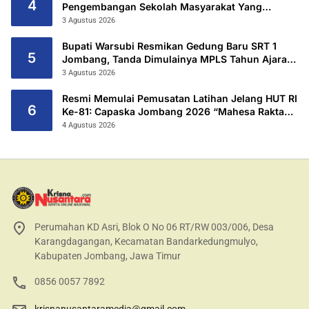
4
Pengembangan Sekolah Masyarakat Yang
Kurang Mampu Hingga Hibahkan 6,3 Hektar
3 Agustus 2026
Untuk Sekolah Rakyat Terintegritas 1 Jombang
Bupati Warsubi Resmikan Gedung Baru SRT 1
5
Jombang, Tanda Dimulainya MPLS Tahun Ajaran
2026/2027
3 Agustus 2026
Resmi Memulai Pemusatan Latihan Jelang HUT RI
6
Ke-81: Capaska Jombang 2026 “Mahesa Rakta
Garuda Yudha”.
4 Agustus 2026
Perumahan KD Asri, Blok O No 06 RT/RW 003/006, Desa
Karangdagangan, Kecamatan Bandarkedungmulyo,
Kabupaten Jombang, Jawa Timur
0856 0057 7892
krisnanusantaramedia@gmail.com