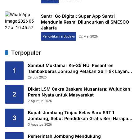
Santri Go Digital: Super App Santri
Mendunia Resmi Diluncurkan di SMESCO
Jakarta
Pendidikan & Budaya
22 Mei 2026
Terpopuler
Sambut Muktamar Ke-35 NU, Pesantren
1
Tambakberas Jombang Petakan 26 Titik Layanan
Utama
29 Juli 2026
Diklat LSM Cakra Baskara Nusantara: Wujudkan
2
Peran Nyata untuk Masyarakat
2 Agustus 2026
Bupati Jombang Tinjau Kelas Baru SRT 1
3
Jombang, Sebut Pendidikan Gratis Beri Harapan
Baru
3 Agustus 2026
Pemerintah Jombang Mendukung