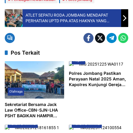
ATLET SEPATU RODA JOMBANG MENDAPAT
PERHATIAN UPTD PPA ATAS HAKNYA YANG
TELAH DIRAMPAS
Pos Terkait
Ragam
Polres Jombang Pastikan
Perayaan Natal 2025 Aman,
Kapolres Kunjungi Gereja
dan Pos Pengamanan
Olahraga
Sekretariat Bersama Jack
Law Office-CBN-SJN-LHA
PSHT BAGIKAN HAMPIR
SERIBU BINGKISAN
Hukum & Kriminal
Hukum & Kriminal
RAMADAN