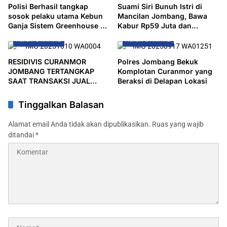
Polisi Berhasil tangkap
Suami Siri Bunuh Istri di
sosok pelaku utama Kebun
Mancilan Jombang, Bawa
Ganja Sistem Greenhouse di
Kabur Rp59 Juta dan
Rumah Kontrakan Jombang
Perhiasan
Hukum & Kriminal
Hukum & Kriminal
RESIDIVIS CURANMOR
Polres Jombang Bekuk
JOMBANG TERTANGKAP
Komplotan Curanmor yang
SAAT TRANSAKSI JUAL
Beraksi di Delapan Lokasi
MOTOR CURIAN DI MEDSOS
Tinggalkan Balasan
Alamat email Anda tidak akan dipublikasikan.
Ruas yang wajib
ditandai
*