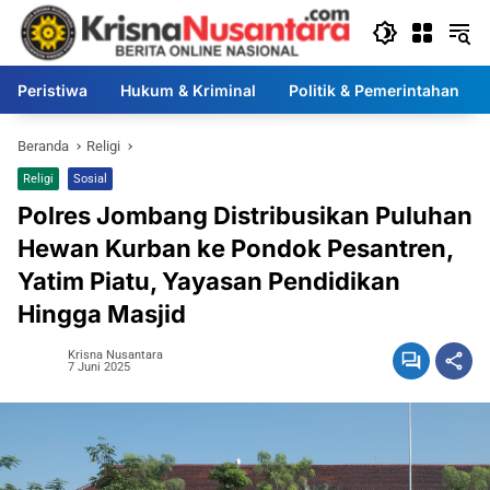
Langsung
ke
konten
Peristiwa
Hukum & Kriminal
Politik & Pemerintahan
Beranda
Religi
Religi
Sosial
Polres Jombang Distribusikan Puluhan
Hewan Kurban ke Pondok Pesantren,
Yatim Piatu, Yayasan Pendidikan
Hingga Masjid
Krisna Nusantara
7 Juni 2025