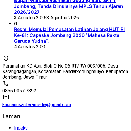
Bupati Warsubi Resmikan Gedung Baru SRT 1
Jombang, Tanda Dimulainya MPLS Tahun Ajaran
2026/2027
3 Agustus 2026
3 Agustus 2026
6
Resmi Memulai Pemusatan Latihan Jelang HUT RI
Ke-81: Capaska Jombang 2026 “Mahesa Rakta
Garuda Yudha”.
4 Agustus 2026
Perumahan KD Asri, Blok O No 06 RT/RW 003/006, Desa
Karangdagangan, Kecamatan Bandarkedungmulyo, Kabupaten
Jombang, Jawa Timur
0856 0057 7892
krisnanusantaramedia@gmail.com
Laman
Indeks