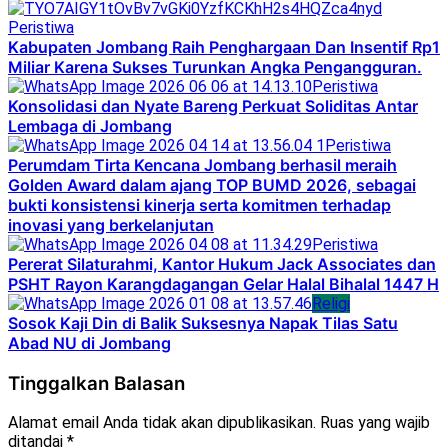
Peristiwa
Kabupaten Jombang Raih Penghargaan Dan Insentif Rp1
Miliar Karena Sukses Turunkan Angka Pengangguran.
Peristiwa
Konsolidasi dan Nyate Bareng Perkuat Soliditas Antar
Lembaga di Jombang
Peristiwa
Perumdam Tirta Kencana Jombang berhasil meraih
Golden Award dalam ajang TOP BUMD 2026, sebagai
bukti konsistensi kinerja serta komitmen terhadap
inovasi yang berkelanjutan
Peristiwa
Pererat Silaturahmi, Kantor Hukum Jack Associates dan
PSHT Rayon Karangdagangan Gelar Halal Bihalal 1447 H
Religi
Sosok Kaji Din di Balik Suksesnya Napak Tilas Satu
Abad NU di Jombang
Tinggalkan Balasan
Alamat email Anda tidak akan dipublikasikan.
Ruas yang wajib
ditandai
*