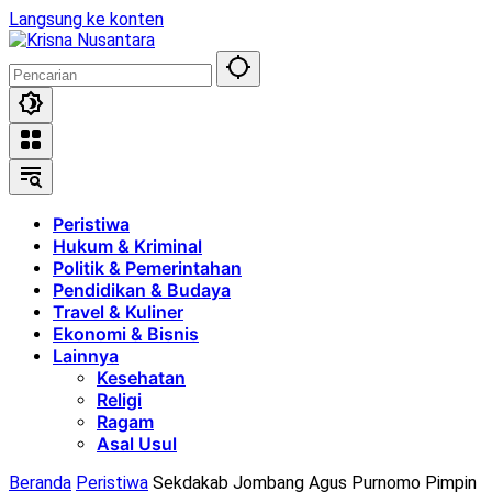
Langsung ke konten
Peristiwa
Hukum & Kriminal
Politik & Pemerintahan
Pendidikan & Budaya
Travel & Kuliner
Ekonomi & Bisnis
Lainnya
Kesehatan
Religi
Ragam
Asal Usul
Beranda
Peristiwa
Sekdakab Jombang Agus Purnomo Pimpin