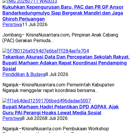
Kukuhkan Kepengurusan Baru, PAC dan PR GP Ansor
Bandarkedungmulyo Siap Bergerak Mandiri dan Jaga
Ghiroh Perjuangan
Peristiwa
11 Juli 2026
Jombang– KrisnaNusantara.com, Pimpinan Anak Cabang
(PAC) Gerakan Pemuda…
Tekankan Akurasi Data Dan Percepatan Sekolah Rakyat,
Bupati Marhaen Adakan Rapat Koordinasi Pendamping
Sosial
Pendidikan & Budaya
8 Juli 2026
Nganjuk–KrisnaNusantara.com Pemerintah Kabupaten
Nganjuk menggelar rapat koordinasi bersama…
Bupati Marhaen Hadiri Pelantikan DPD AGPAII, Ajak
Guru PAI Perangi Hoaks Lewat Media Sosial
Peristiwa
8 Juli 2026
8 Juli 2026
Nganjuk–KrisnaNusanta.com Pembukaan Workshop