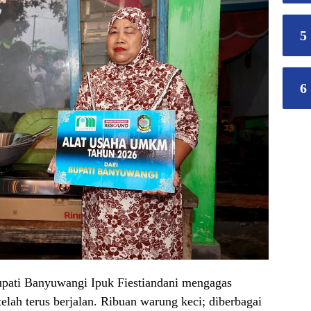
5
6
upati Banyuwangi Ipuk Fiestiandani mengagas
ah terus berjalan. Ribuan warung keci; diberbagai