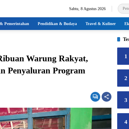
Sabtu, 8 Agustus 2026
k & Pemerintahan
Pendidikan & Budaya
Travel & Kuliner
Ek
Te
1
Ribuan Warung Rakyat,
an Penyaluran Program
2
3
4