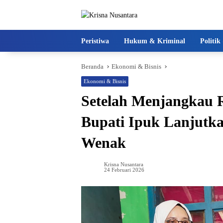
Langsung
ke
konten
Peristiwa
Hukum & Kriminal
Politi
Beranda
Ekonomi & Bisnis
Ekonomi & Bisnis
Setelah Menjangkau 
Bupati Ipuk Lanjutk
Wenak
Krisna Nusantara
24 Februari 2026