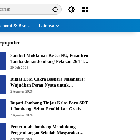
onomi & Bisnis
Lainnya
rpopuler
Sambut Muktamar Ke-35 NU, Pesantren
Tambakberas Jombang Petakan 26 Titik
Layanan Utama
29 Juli 2026
Diklat LSM Cakra Baskara Nusantara:
Wujudkan Peran Nyata untuk
Masyarakat
2 Agustus 2026
Bupati Jombang Tinjau Kelas Baru SRT
1 Jombang, Sebut Pendidikan Gratis
Beri Harapan Baru
3 Agustus 2026
Pemerintah Jombang Mendukung
Pengembangan Sekolah Masyarakat
Yang Kurang Mampu Hingga Hibahkan
3 Agustus 2026