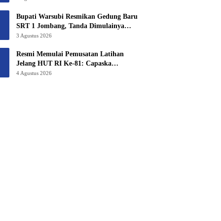
6,3 Hektar Untuk Sekolah Rakyat
Terintegritas 1 Jombang
Bupati Warsubi Resmikan Gedung Baru
SRT 1 Jombang, Tanda Dimulainya
MPLS Tahun Ajaran 2026/2027
3 Agustus 2026
Resmi Memulai Pemusatan Latihan
Jelang HUT RI Ke-81: Capaska
Jombang 2026 “Mahesa Rakta Garuda
4 Agustus 2026
Yudha”.