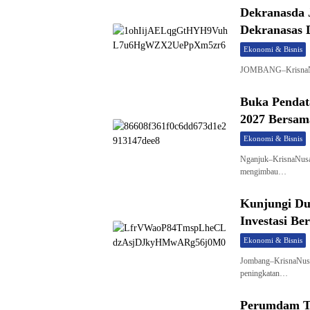
Dekranasda 
Dekranasas D
Ekonomi & Bisnis
JOMBANG–KrisnaNusa
Buka Pendat
2027 Bersam
Ekonomi & Bisnis
Nganjuk–KrisnaNusan
mengimbau…
Kunjungi Du
Investasi B
Ekonomi & Bisnis
Jombang–KrisnaNusa
peningkatan…
Perumdam Ti