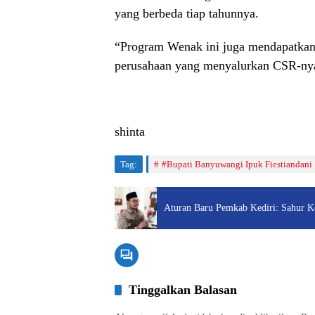
yang berbeda tiap tahunnya.
“Program Wenak ini juga mendapatkan
perusahaan yang menyalurkan CSR-nya
shinta
Tag:
#Bupati Banyuwangi Ipuk Fiestiandani
Aturan Baru Pemkab Kediri: Sahur K
Tinggalkan Balasan