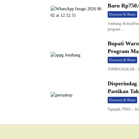
Baru Rp750.
Ekonomi & Bisnis
Jombang–KrisnaNusa
program…
Bupati Wars
Program Mak
Ekonomi & Bisnis
JOMBANGKAB – Kris
Disperindag
Pastikan Ta
Ekonomi & Bisnis
Nganjuk, PING – Kr