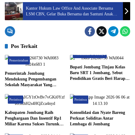
Kantor Hukum Law Office And Associate Bersama
LSM CBN, Gelar Buka Bersama dan Santuni Anak
Yatim
Pos Terkait
Pendidikan & Budaya
Pemerintahan
Bupati Jombang Tinjau Kelas
Baru SRT 1 Jombang, Sebut
Pemerintah Jombang
Pendidikan Gratis Beri Harapan
Mendukung Pengembangan
Baru
Sekolah Masyarakat Yang
Kurang Mampu Hingga
Hibahkan 6,3 Hektar Untuk
Peristiwa
Peristiwa
Sekolah Rakyat Terintegritas 1
Jombang
Kabupaten Jombang Raih
Konsolidasi dan Nyate Bareng
Penghargaan Dan Insentif Rp1
Perkuat Soliditas Antar
Miliar Karena Sukses Turunkan
Lembaga di Jombang
Angka Pengangguran.