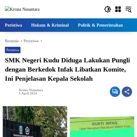
Langsung
ke
konten
Peristiwa
Hukum & Kriminal
Politik & Pemerintahan
Pe
Beranda
Peristiwa
Peristiwa
SMK Negeri Kudu Diduga Lakukan Pungli
dengan Berkedok Infak Libatkan Komite,
Ini Penjelasan Kepala Sekolah
Krisna Nusantara
1 April 2024