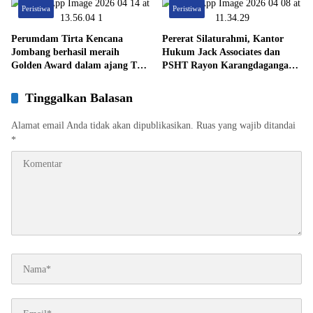
Peristiwa
Peristiwa
Perumdam Tirta Kencana
Pererat Silaturahmi, Kantor
Jombang berhasil meraih
Hukum Jack Associates dan
Golden Award dalam ajang TOP
PSHT Rayon Karangdagangan
BUMD 2026, sebagai bukti
Gelar Halal Bihalal 1447 H
konsistensi kinerja serta
Tinggalkan Balasan
komitmen terhadap inovasi yang
berkelanjutan
Alamat email Anda tidak akan dipublikasikan.
Ruas yang wajib ditandai
*