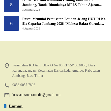
Bupati Warsubi Resmikan Gedung Baru SRT 1
5
Jombang, Tanda Dimulainya MPLS Tahun Ajaran
2026/2027
3 Agustus 2026
Resmi Memulai Pemusatan Latihan Jelang HUT RI Ke-
6
81: Capaska Jombang 2026 “Mahesa Rakta Garuda
Yudha”.
4 Agustus 2026
Perumahan KD Asri, Blok O No 06 RT/RW 003/006, Desa
Karangdagangan, Kecamatan Bandarkedungmulyo, Kabupaten
Jombang, Jawa Timur
0856 0057 7892
krisnanusantaramedia@gmail.com
Laman