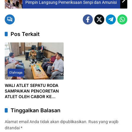
Pimpin Langsung Pemeriksaan Senpi dan Amunisi
Pos Terkait
Olahraga
WALI ATLET SEPATU RODA
SAMPAIKAN PENCORETAN
ATLET OLEH CABOR KE
KETUA DPRD JOMBANG:
AKAN PANGGIL KETUA KONI
Tinggalkan Balasan
DAN PERSEROSI
Alamat email Anda tidak akan dipublikasikan.
Ruas yang wajib
ditandai
*