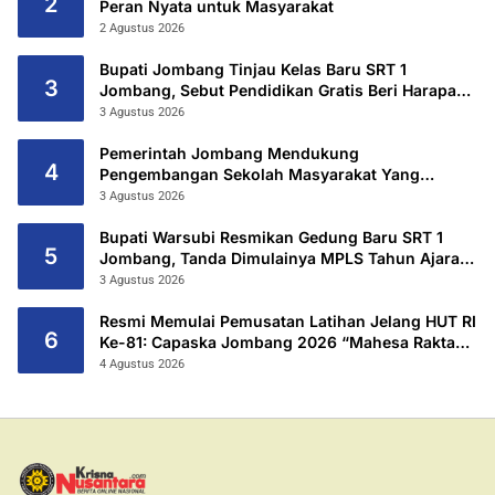
2
Peran Nyata untuk Masyarakat
2 Agustus 2026
Bupati Jombang Tinjau Kelas Baru SRT 1
3
Jombang, Sebut Pendidikan Gratis Beri Harapan
Baru
3 Agustus 2026
Pemerintah Jombang Mendukung
4
Pengembangan Sekolah Masyarakat Yang
Kurang Mampu Hingga Hibahkan 6,3 Hektar
3 Agustus 2026
Untuk Sekolah Rakyat Terintegritas 1 Jombang
Bupati Warsubi Resmikan Gedung Baru SRT 1
5
Jombang, Tanda Dimulainya MPLS Tahun Ajaran
2026/2027
3 Agustus 2026
Resmi Memulai Pemusatan Latihan Jelang HUT RI
6
Ke-81: Capaska Jombang 2026 “Mahesa Rakta
Garuda Yudha”.
4 Agustus 2026