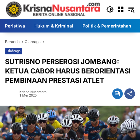
Langsung
ke
konten
Peristiwa
Hukum & Kriminal
Politik & Pemerintahan
Beranda
Olahraga
Olahraga
SUTRISNO PERSEROSI JOMBANG:
KETUA CABOR HARUS BERORIENTASI
PEMBINAAN PRESTASI ATLET
Krisna Nusantara
1 Mei 2025