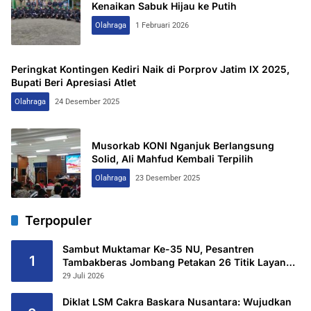
Kenaikan Sabuk Hijau ke Putih
Olahraga
1 Februari 2026
Peringkat Kontingen Kediri Naik di Porprov Jatim IX 2025,
Bupati Beri Apresiasi Atlet
Olahraga
24 Desember 2025
Musorkab KONI Nganjuk Berlangsung
Solid, Ali Mahfud Kembali Terpilih
Olahraga
23 Desember 2025
Terpopuler
Sambut Muktamar Ke-35 NU, Pesantren
1
Tambakberas Jombang Petakan 26 Titik Layanan
Utama
29 Juli 2026
Diklat LSM Cakra Baskara Nusantara: Wujudkan